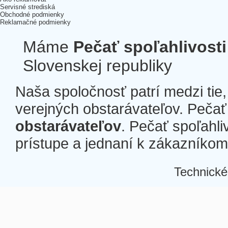
Servisné strediská
Obchodné podmienky
Reklamačné podmienky
Máme
Pečať spoľahlivosti
Slovenskej republiky
Naša spoločnosť patrí medzi tie
verejných obstarávateľov. Pečať 
obstarávateľov
. Pečať spoľahli
prístupe a jednaní k zákazníkom a
Technické
Â
Â
Â