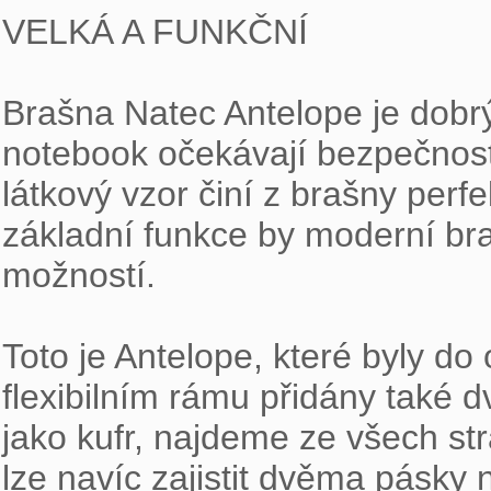
VELKÁ A FUNKČNÍ

Brašna Natec Antelope je dobrý
notebook očekávají bezpečnost a
látkový vzor činí z brašny perf
základní funkce by moderní bra
možností.

Toto je Antelope, které byly d
flexibilním rámu přidány také dv
jako kufr, najdeme ze všech st
lze navíc zajistit dvěma pásky n