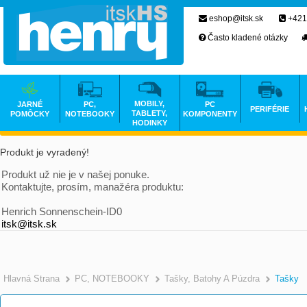
eshop@itsk.sk
+421
Často kladené otázky
MOBILY,
JARNÉ
PC,
PC
PERIFÉRIE
TABLETY,
POMÔCKY
NOTEBOOKY
KOMPONENTY
HODINKY
Produkt je vyradený!
Produkt už nie je v našej ponuke.
Kontaktujte, prosím, manažéra produktu:
Henrich Sonnenschein-ID0
itsk@itsk.sk
Hlavná Strana
PC, NOTEBOOKY
Tašky, Batohy A Púzdra
Tašky