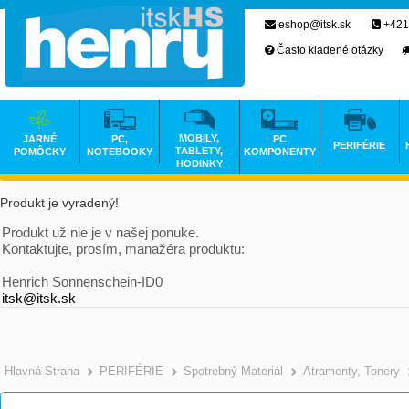
eshop@itsk.sk
+421
Často kladené otázky
MOBILY,
JARNÉ
PC,
PC
PERIFÉRIE
TABLETY,
POMÔCKY
NOTEBOOKY
KOMPONENTY
HODINKY
Produkt je vyradený!
Produkt už nie je v našej ponuke.
Kontaktujte, prosím, manažéra produktu:
Henrich Sonnenschein-ID0
itsk@itsk.sk
Hlavná Strana
PERIFÉRIE
Spotrebný Materiál
Atramenty, Tonery