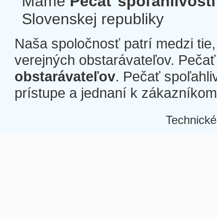
Máme
Pečať spoľahlivosti
Slovenskej republiky
Naša spoločnosť patrí medzi tie
verejných obstarávateľov. Pečať 
obstarávateľov
. Pečať spoľahli
prístupe a jednaní k zákazníkom a
Technické
Â
Â
Â