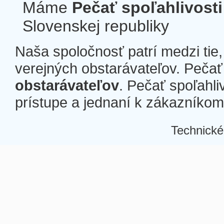
Máme
Pečať spoľahlivosti
Slovenskej republiky
Naša spoločnosť patrí medzi tie
verejných obstarávateľov. Pečať 
obstarávateľov
. Pečať spoľahli
prístupe a jednaní k zákazníkom a
Technické
Â
Â
Â