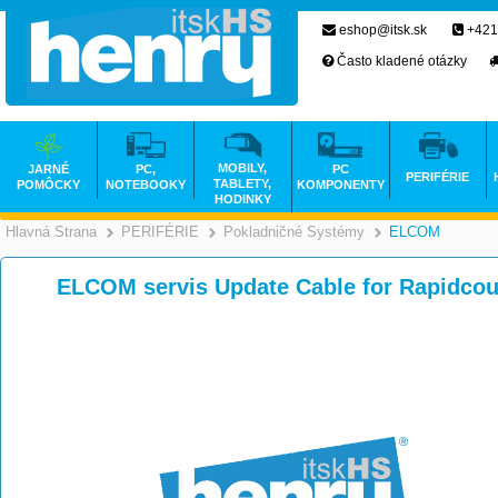
eshop@itsk.sk
+421
Často kladené otázky
MOBILY,
JARNÉ
PC,
PC
PERIFÉRIE
TABLETY,
POMÔCKY
NOTEBOOKY
KOMPONENTY
HODINKY
Hlavná Strana
PERIFÉRIE
Pokladničné Systémy
ELCOM
>
>
ELCOM servis Update Cable for Rapidcou