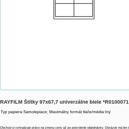
RAYFILM Štítky 97x67,7 univerzálne biele *R010007
Typ papiera:Samolepiace; Maximálny formát tlače/média:Iný
Obchod si vyhradzuje právo na zmenu ceny až po potvrdenie objednávky. Obrázok má len il