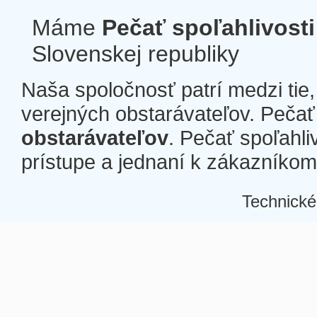
Máme
Pečať spoľahlivosti
Slovenskej republiky
Naša spoločnosť patrí medzi tie
verejných obstarávateľov. Pečať 
obstarávateľov
. Pečať spoľahli
prístupe a jednaní k zákazníkom a
Technické
Â
Â
Â