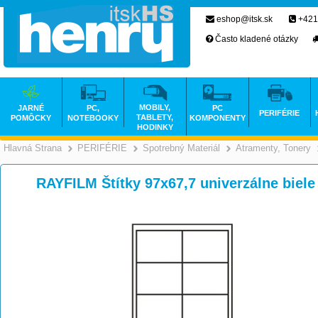
eshop@itsk.sk
+421
Často kladené otázky
MOBILY,
JARNÉ
PC,
PC
PERIFÉRIE
TABLETY,
POMÔCKY
NOTEBOOKY
KOMPONENTY
HODINKY
Hlavná Strana
PERIFÉRIE
Spotrebný Materiál
Atramenty, Tonery
>
>
>
RAYFILM Štítky 97x67,7 univerzálne biel