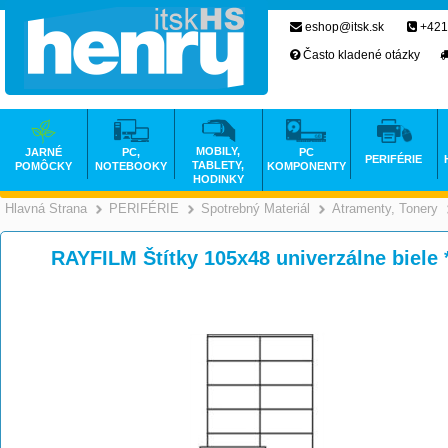
eshop@itsk.sk
+421
Často kladené otázky
MOBILY,
JARNÉ
PC,
PC
PERIFÉRIE
TABLETY,
POMÔCKY
NOTEBOOKY
KOMPONENTY
HODINKY
Hlavná Strana
PERIFÉRIE
Spotrebný Materiál
Atramenty, Tonery
>
>
>
RAYFILM Štítky 105x48 univerzálne biel