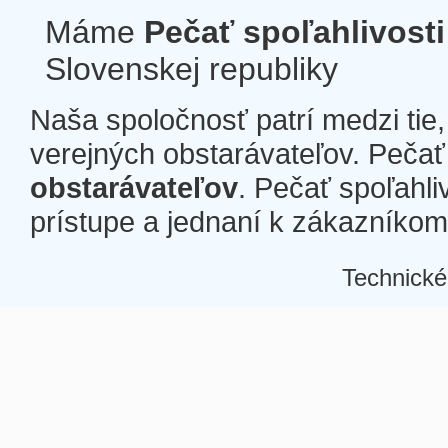
Máme
Pečať spoľahlivosti
Slovenskej republiky
Naša spoločnosť patrí medzi tie
verejných obstarávateľov. Pečať 
obstarávateľov
. Pečať spoľahli
prístupe a jednaní k zákazníkom a
Technické
Â
Â
Â