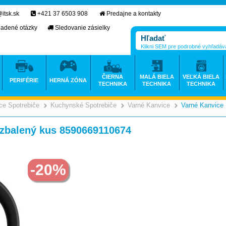
itsk.sk
+421 37 6503 908
Predajne a kontakty
ladené otázky
Sledovanie zásielky
Klikni SEM pre podrobné vyhľadáv
ČIERNA
MALÁ BIELA
VEĽKÁ BIELA
PERIFÉRIE
HERNÁ ZÓNA
TECHNIKA
TECHNIKA
TECHNIKA
e Spotrebiče
Kuchynské Spotrebiče
Varné Kanvice
Varné Kanvice
>
>
>
zbalený kus 8590669110674
-20%