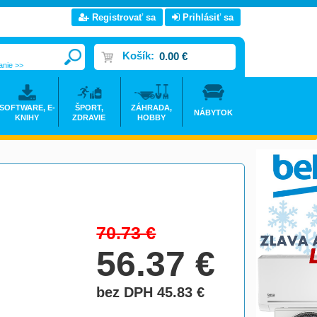
Registrovať sa
Prihlásiť sa
Košík:
0.00 €
anie >>
SOFTWARE, E-
ŠPORT,
ZÁHRADA,
NÁBYTOK
KNIHY
ZDRAVIE
HOBBY
>
70.73
€
56.37
€
bez DPH 45.83
€