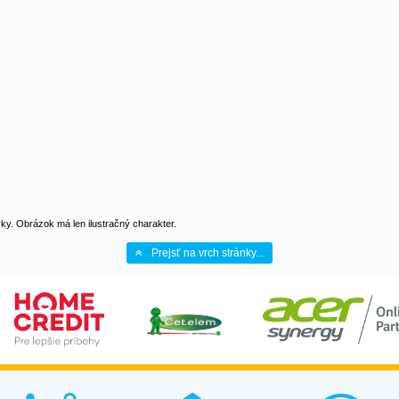
y. Obrázok má len ilustračný charakter.
Prejsť na vrch stránky...