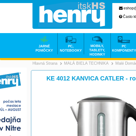
eshop@
Často k
MOBILY,
JARNÉ
PC,
PC
TABLETY,
POMÔCKY
NOTEBOOKY
KOMPONENTY
HODINKY
Hlavná Strana
MALÁ BIELA TECHNIKA
Malé Domác
>
KE 4012 KANVICA CATLER - ro