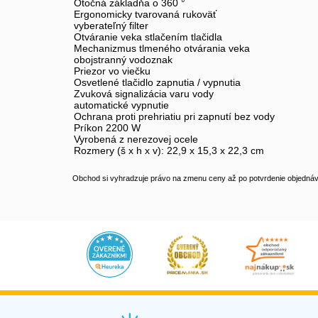
Otočná základňa o 360 °
Ergonomicky tvarovaná rukoväť
vyberateľný filter
Otváranie veka stlačením tlačidla
Mechanizmus tlmeného otvárania veka
obojstranný vodoznak
Priezor vo viečku
Osvetlené tlačidlo zapnutia / vypnutia
Zvuková signalizácia varu vody
automatické vypnutie
Ochrana proti prehriatiu pri zapnutí bez vody
Príkon 2200 W
Vyrobená z nerezovej ocele
Rozmery (š x h x v): 22,9 x 15,3 x 22,3 cm
Obchod si vyhradzuje právo na zmenu ceny až po potvrdenie objednávk