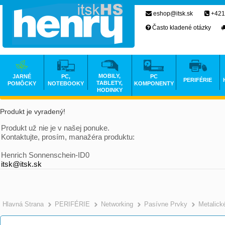
eshop@itsk.sk
+421
Často kladené otázky
MOBILY,
JARNÉ
PC,
PC
PERIFÉRIE
TABLETY,
POMÔCKY
NOTEBOOKY
KOMPONENTY
HODINKY
Produkt je vyradený!
Produkt už nie je v našej ponuke.
Kontaktujte, prosím, manažéra produktu:
Henrich Sonnenschein-ID0
itsk@itsk.sk
Hlavná Strana
PERIFÉRIE
Networking
Pasívne Prvky
Metalick