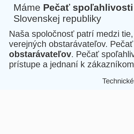
Máme
Pečať spoľahlivosti
Slovenskej republiky
Naša spoločnosť patrí medzi tie
verejných obstarávateľov. Pečať 
obstarávateľov
. Pečať spoľahli
prístupe a jednaní k zákazníkom a
Technické
Â
Â
Â