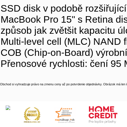
SSD disk v podobě rozšiřujíc
MacBook Pro 15" s Retina di
způsob jak zvětšit kapacitu ú
Multi-level cell (MLC) NAND 
COB (Chip-on-Board) výrobní 
Přenosové rychlosti: čení 95
Obchod si vyhradzuje právo na zmenu ceny až po potvrdenie objednávky. Obrázok má len il