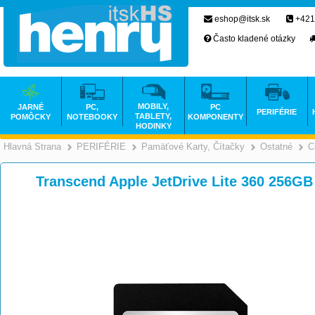
eshop@itsk.sk
+421
Často kladené otázky
MOBILY,
JARNÉ
PC,
PC
PERIFÉRIE
TABLETY,
POMÔCKY
NOTEBOOKY
KOMPONENTY
HODINKY
Hlavná Strana
PERIFÉRIE
Pamäťové Karty, Čítačky
Ostatné
C
>
>
Transcend Apple JetDrive Lite 360 256