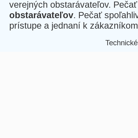
verejných obstarávateľov. Pečať 
obstarávateľov
. Pečať spoľahli
prístupe a jednaní k zákazníkom a
Technické
Â
Â
Â