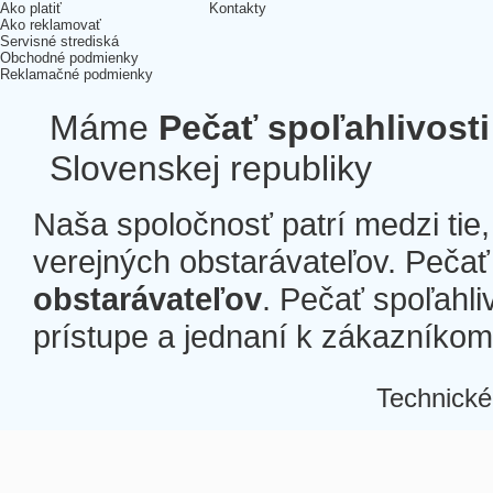
Ako platiť
Kontakty
Ako reklamovať
Servisné strediská
Obchodné podmienky
Reklamačné podmienky
Máme
Pečať spoľahlivosti
Slovenskej republiky
Naša spoločnosť patrí medzi tie
verejných obstarávateľov. Pečať 
obstarávateľov
. Pečať spoľahli
prístupe a jednaní k zákazníkom a
Technické
Â
Â
Â