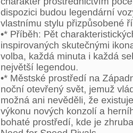
charakter prostřednictvím poče
dispozici budou legendární voz
vlastnímu stylu přizpůsobené říz
•* Příběh: Pět charakteristický
inspirovaných skutečnými ikon
volba, každá minuta i každá se
největší legendou.

•* Městské prostředí na Západn
noční otevřený svět, jemuž vlád
možná ani nevěděli, že existuj
výkonu nových konzolí a herní
bohaté prostředí, kde je zhruba 