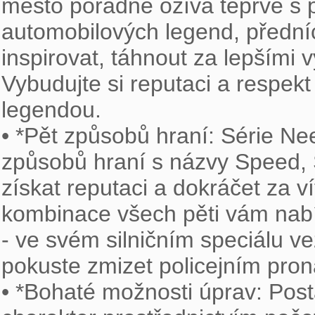
město pořádně ožívá teprve s p
automobilových legend, přední
inspirovat, táhnout za lepšími
Vybudujte si reputaci a respek
legendou.

• *Pět způsobů hraní: Série Nee
způsobů hraní s názvy Speed, S
získat reputaci a dokráčet za v
kombinace všech pěti vám nabí
- ve svém silničním speciálu v
pokuste zmizet policejním pron
• *Bohaté možnosti úprav: Posta