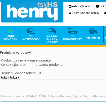
eshop@itsk.sk
+421
Často kladené otázky
MOBILY,
JARNÉ
PC,
PC
PERIFÉRIE
TABLETY,
POMÔCKY
NOTEBOOKY
KOMPONENTY
HODINKY
Produkt je vyradený!
Produkt už nie je v našej ponuke.
Kontaktujte, prosím, manažéra produktu:
Henrich Sonnenschein-ID0
itsk@itsk.sk
Hlavná Strana
HERNÁ ZÓNA
Herné Konzoly, Hry
Hry Pre Konzoly