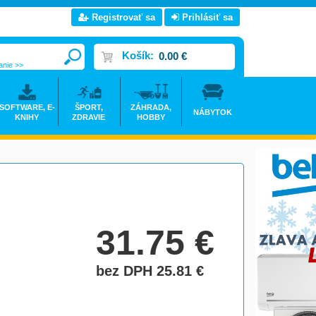
Registrovať sa
Prihlásiť sa
Košík:
0.00 €
anie >>
SOFTWARE, E-
ŠPORT,
ZÁHRADA,
NÁBYTOK
KNIHY
ZDRAVIE
HOBBY
31.75
€
bez DPH 25.81
€
do košíka