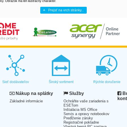
y. Obrázok má len ilustračný charakter.
Prejsť na vrch stránky...
Sieť dodávateľov
Široký sortiment
Rýchle doručenie
Nákup na splátky
Služby
Bu
kont
Základné informácie
Ochráňte vaše zariadenia s
ESETom
Inštalácia MS Office
Servis a opravy notebookov
Predĺženie záruky
Registračné pokladne
Vlastná herná PC zostava