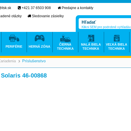
itsk.sk
+421 37 6503 908
Predajne a kontakty
ladené otázky
Sledovanie zásielky
Klikni SEM pre podrobné vyhľadáv
ČIERNA
MALÁ BIELA
VEĽKÁ BIELA
PERIFÉRIE
HERNÁ ZÓNA
TECHNIKA
TECHNIKA
TECHNIKA
Zariadenia
Príslušenstvo
>
 Solaris 46-00868