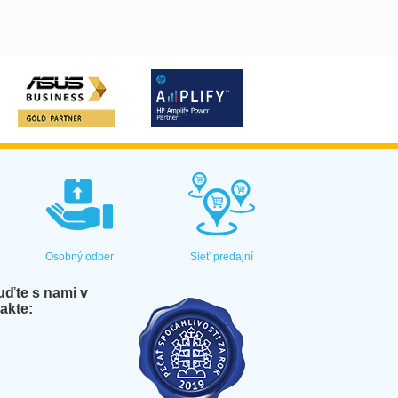
Osobný odber
Sieť predajní
ďte s nami v
akte: