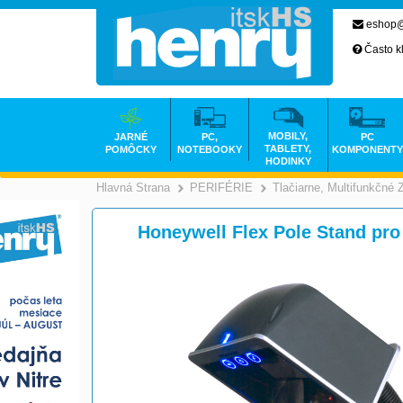
eshop@
Často k
MOBILY,
JARNÉ
PC,
PC
TABLETY,
POMÔCKY
NOTEBOOKY
KOMPONENTY
HODINKY
Hlavná Strana
PERIFÉRIE
Tlačiarne, Multifunkčné 
>
>
Honeywell Flex Pole Stand pro