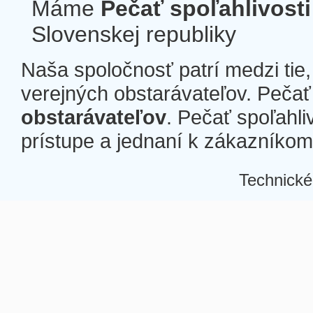
Máme
Pečať spoľahlivosti
Slovenskej republiky
Naša spoločnosť patrí medzi tie
verejných obstarávateľov. Pečať 
obstarávateľov
. Pečať spoľahli
prístupe a jednaní k zákazníkom a
Technické
Â
Â
Â