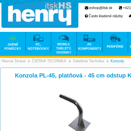
eshop@itsk.sk
+421
Často kladené otázky
MOBILY,
JARNÉ
PC,
PC
PERIFÉRIE
TABLETY,
POMÔCKY
NOTEBOOKY
KOMPONENTY
HODINKY
Hlavná Strana
ČIERNA TECHNIKA
Satelitná Technika
Konzoly
>
>
Konzola PL-45, platňová - 45 cm odstup