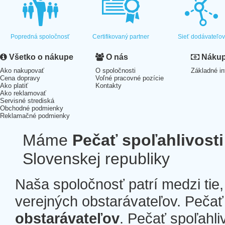
Popredná spoločnosť
Certifikovaný partner
Sieť dodávateľo
Všetko o nákupe
O nás
Nákup 
Ako nakupovať
O spoločnosti
Základné in
Cena dopravy
Voľné pracovné pozície
Ako platiť
Kontakty
Ako reklamovať
Servisné strediská
Obchodné podmienky
Reklamačné podmienky
Máme
Pečať spoľahlivosti
Slovenskej republiky
Naša spoločnosť patrí medzi tie
verejných obstarávateľov. Pečať 
obstarávateľov
. Pečať spoľahli