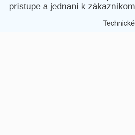
prístupe a jednaní k zákazníkom a
Technické
Â
Â
Â