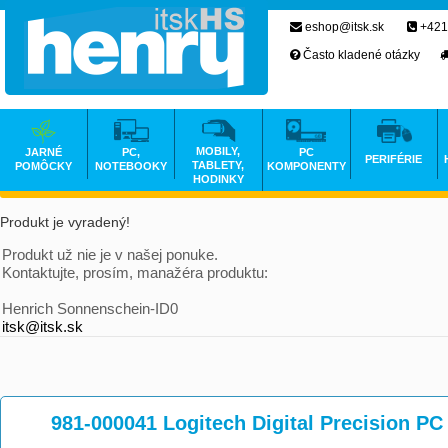
eshop@itsk.sk
+421
Často kladené otázky
MOBILY,
JARNÉ
PC,
PC
PERIFÉRIE
TABLETY,
POMÔCKY
NOTEBOOKY
KOMPONENTY
HODINKY
Produkt je vyradený!
Produkt už nie je v našej ponuke.
Kontaktujte, prosím, manažéra produktu:
Henrich Sonnenschein-ID0
itsk@itsk.sk
981-000041 Logitech Digital Precision P