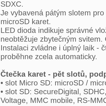
SDXC.

Je vybavená pátým slotem pro 
microSD karet.

LED dioda indikuje správné vlož
neobtěžuje zbytečným svitem. O
Instalaci zvládne i úplný laik 
proběhne zcela automaticky.

Čtečka karet - pět slotů, pod

• slot Micro SD: microSD / mi
• slot SD: SecureDigital, SDH
Voltage, MMC mobile, RS-MMC