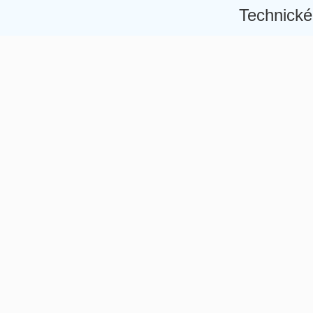
Technické
Â
Â
Â