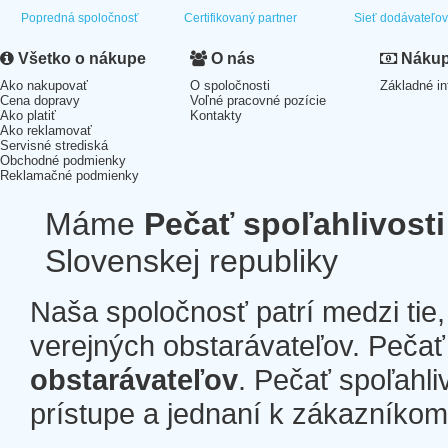
Popredná spoločnosť
Certifikovaný partner
Sieť dodávateľo
Všetko o nákupe
O nás
Nákup 
Ako nakupovať
O spoločnosti
Základné in
Cena dopravy
Voľné pracovné pozície
Ako platiť
Kontakty
Ako reklamovať
Servisné strediská
Obchodné podmienky
Reklamačné podmienky
Máme
Pečať spoľahlivosti
Slovenskej republiky
Naša spoločnosť patrí medzi tie
verejných obstarávateľov. Pečať 
obstarávateľov
. Pečať spoľahli
prístupe a jednaní k zákazníkom a