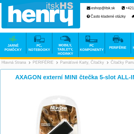
eshop@itsk.sk
+421
Často kladené otázky
MOBILY,
JARNÉ
PC,
PC
PERIFÉRIE
TABLETY,
POMÔCKY
NOTEBOOKY
KOMPONENTY
HODINKY
Hlavná Strana
PERIFÉRIE
Pamäťové Karty, Čítačky
Čítačky Pamä
>
>
AXAGON externí MINI čtečka 5-slot ALL