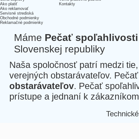
Ako platiť
Kontakty
Ako reklamovať
Servisné strediská
Obchodné podmienky
Reklamačné podmienky
Máme
Pečať spoľahlivosti
Slovenskej republiky
Naša spoločnosť patrí medzi tie
verejných obstarávateľov. Pečať 
obstarávateľov
. Pečať spoľahli
prístupe a jednaní k zákazníkom a
Technické
Â
Â
Â