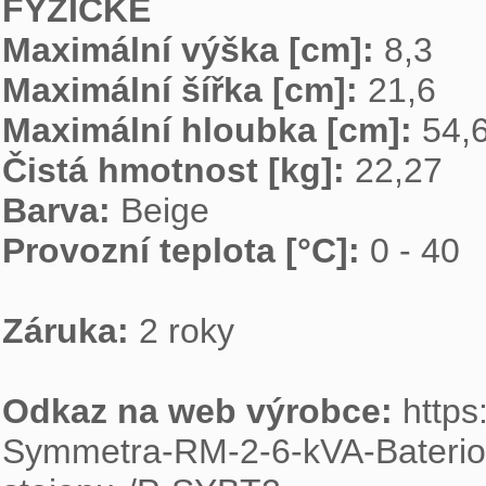
FYZICKÉ
Maximální výška [cm]: 
Maximální šířka [cm]: 
Maximální hloubka [cm]: 
Čistá hmotnost [kg]: 
Barva: 
Provozní teplota [°C]: 
0 - 40

Záruka: 
2 roky

Odkaz na web výrobce: 
https
Symmetra-RM-2-6-kVA-Bater