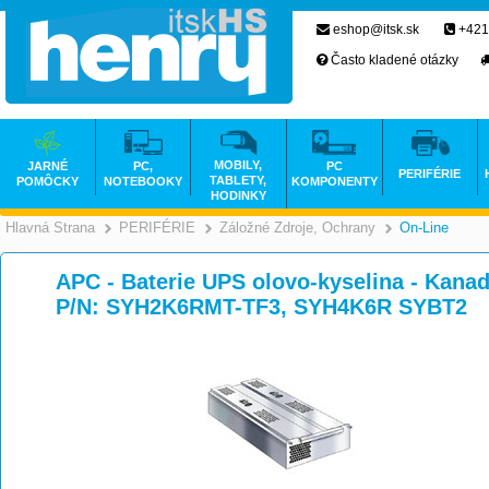
eshop@itsk.sk
+421
Často kladené otázky
MOBILY,
JARNÉ
PC,
PC
PERIFÉRIE
TABLETY,
POMÔCKY
NOTEBOOKY
KOMPONENTY
HODINKY
Hlavná Strana
PERIFÉRIE
Záložné Zdroje, Ochrany
On-Line
>
>
APC - Baterie UPS olovo-kyselina - Kanad
P/N: SYH2K6RMT-TF3, SYH4K6R SYBT2