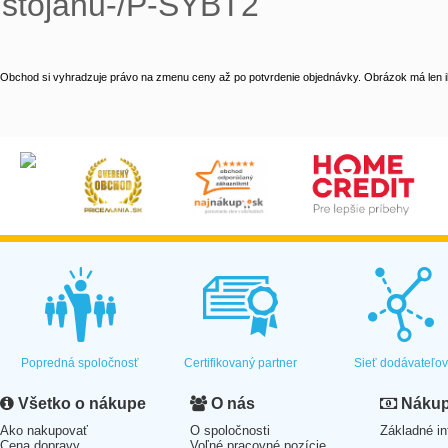
stojanu-/P-SYBT2
Obchod si vyhradzuje právo na zmenu ceny až po potvrdenie objednávky. Obrázok má len il
Popredná spoločnosť
Certifikovaný partner
Sieť dodávateľo
Všetko o nákupe
O nás
Nákup 
Ako nakupovať
O spoločnosti
Základné in
Cena dopravy
Voľné pracovné pozície