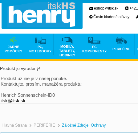
eshop@itsk.sk
+421
Často kladené otázky
MOBILY,
JARNÉ
PC,
PC
PERIFÉRIE
TABLETY,
POMÔCKY
NOTEBOOKY
KOMPONENTY
HODINKY
Produkt je vyradený!
Produkt už nie je v našej ponuke.
Kontaktujte, prosím, manažéra produktu:
Henrich Sonnenschein-ID0
itsk@itsk.sk
Hlavná Strana
PERIFÉRIE
Záložné Zdroje, Ochrany