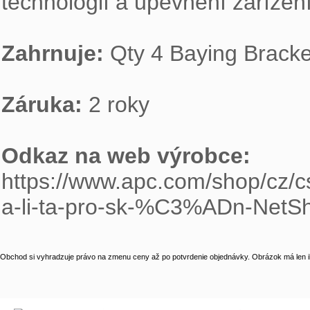
technologií a upevnění zařízení
Zahrnuje: 
Qty 4 Baying Bracke
Záruka: 
2 roky

Odkaz na web výrobce: 
https://www.apc.com/shop/cz
a-li-ta-pro-sk-%C3%ADn-NetS
Obchod si vyhradzuje právo na zmenu ceny až po potvrdenie objednávky. Obrázok má len il