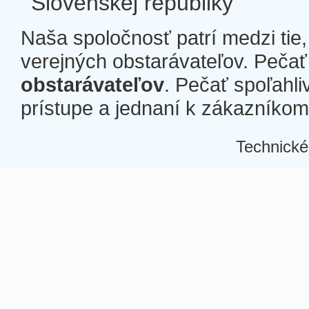
Slovenskej republiky
Naša spoločnosť patrí medzi tie
verejných obstarávateľov. Pečať 
obstarávateľov
. Pečať spoľahli
prístupe a jednaní k zákazníkom a
Technické
Â
Â
Â