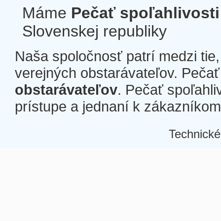
Máme
Pečať spoľahlivosti
Slovenskej republiky
Naša spoločnosť patrí medzi tie
verejných obstarávateľov. Pečať 
obstarávateľov
. Pečať spoľahli
prístupe a jednaní k zákazníkom a
Technické
Â
Â
Â