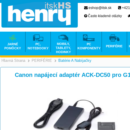
eshop@itsk.sk
+421
Často kladené otázky
MOBILY,
JARNÉ
PC,
PC
PERIFÉRIE
TABLETY,
POMÔCKY
NOTEBOOKY
KOMPONENTY
HODINKY
Hlavná Strana
PERIFÉRIE
Batérie A Nabíjačky
>
>
Canon napájecí adaptér ACK-DC50 pro G