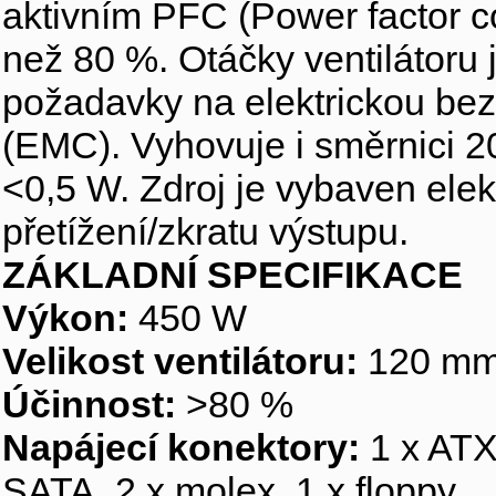
aktivním PFC (Power factor co
než 80 %. Otáčky ventilátoru 
požadavky na elektrickou bez
(EMC). Vyhovuje i směrnici 2
<0,5 W. Zdroj je vybaven elek
přetížení/zkratu výstupu.
ZÁKLADNÍ SPECIFIKACE
Výkon:
450 W
Velikost ventilátoru:
120 m
Účinnost:
>80 %
Napájecí konektory:
1 x ATX 
SATA, 2 x molex, 1 x floppy