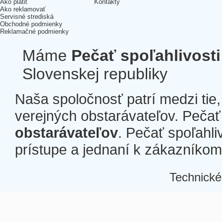
Ako platiť
Kontakty
Ako reklamovať
Servisné strediská
Obchodné podmienky
Reklamačné podmienky
Máme
Pečať spoľahlivosti
Slovenskej republiky
Naša spoločnosť patrí medzi tie
verejných obstarávateľov. Pečať 
obstarávateľov
. Pečať spoľahli
prístupe a jednaní k zákazníkom a
Technické
Â
Â
Â