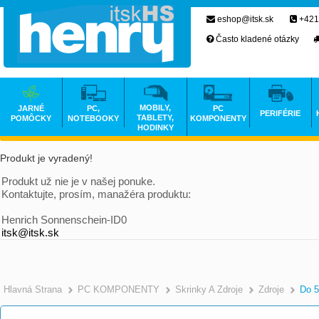
eshop@itsk.sk
+421
Často kladené otázky
MOBILY,
JARNÉ
PC,
PC
PERIFÉRIE
TABLETY,
POMÔCKY
NOTEBOOKY
KOMPONENTY
HODINKY
Produkt je vyradený!
Produkt už nie je v našej ponuke.
Kontaktujte, prosím, manažéra produktu:
Henrich Sonnenschein-ID0
itsk@itsk.sk
Hlavná Strana
PC KOMPONENTY
Skrinky A Zdroje
Zdroje
Do 