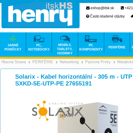
eshop@itsk.sk
+421
Často kladené otázky
MOBILY,
JARNÉ
PC,
PC
PERIFÉRIE
TABLETY,
POMÔCKY
NOTEBOOKY
KOMPONENTY
HODINKY
Hlavná Strana
PERIFÉRIE
Networking
Pasívne Prvky
Metalick
>
>
>
Solarix - Kabel horizontální - 305 m - UTP
SXKD-5E-UTP-PE 27655191