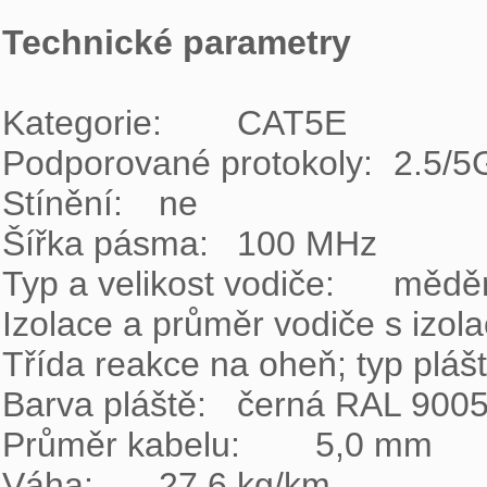
Technické parametry
Kategorie:	CAT5E

Podporované protokoly:	2.5/5GBASE-T a nižší

Stínění:	ne

Šířka pásma:	100 MHz

Typ a velikost vodiče:	měděný drát 0,50 mm ± 0,005 mm

Izolace a průměr vodiče s izolací:	HDPE 0,88
Třída reakce na oheň; typ pláště:	Fca; 
Barva pláště:	černá RAL 9005

Průměr kabelu:	5,0 mm

Váha:	27,6 kg/km
