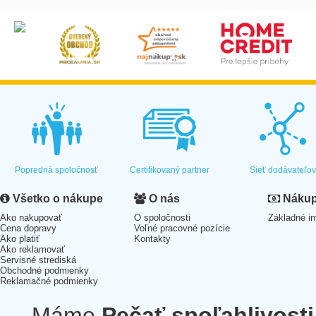
Popredná spoločnosť
Certifikovaný partner
Sieť dodávateľo
Všetko o nákupe
O nás
Nákup 
Ako nakupovať
O spoločnosti
Základné in
Cena dopravy
Voľné pracovné pozície
Ako platiť
Kontakty
Ako reklamovať
Servisné strediská
Obchodné podmienky
Reklamačné podmienky
Máme
Pečať spoľahlivosti