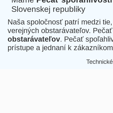
Slovenskej republiky
Naša spoločnosť patrí medzi tie
verejných obstarávateľov. Pečať 
obstarávateľov
. Pečať spoľahli
prístupe a jednaní k zákazníkom a
Technické
Â
Â
Â