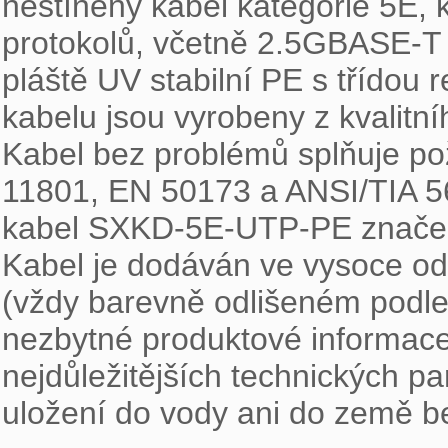
nestíněný kabel kategorie 5E, k
protokolů, včetně 2.5GBASE-T 
pláště UV stabilní PE s třídou 
kabelu jsou vyrobeny z kvalitn
Kabel bez problémů splňuje po
11801, EN 50173 a ANSI/TIA 568.
kabel SXKD-5E-UTP-PE značen 
Kabel je dodáván ve vysoce od
(vždy barevně odlišeném podle
nezbytné produktové informace,
nejdůležitějších technických pa
uložení do vody ani do země be