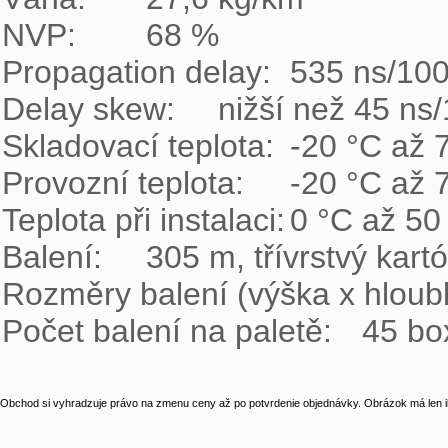
NVP:	68 %

Propagation delay:	535 ns/100 m

Delay skew:	nižší než 45 ns/100 m

Skladovací teplota:	-20 °C až 70 °C

Provozní teplota:	-20 °C až 70 °C

Teplota při instalaci:	0 °C až 50 °C

Balení:	305 m, třívrstvý kartónový box

Rozměry balení (výška x hloubka x šířka):	380 mm 
Počet balení na paletě:
Obchod si vyhradzuje právo na zmenu ceny až po potvrdenie objednávky. Obrázok má len il