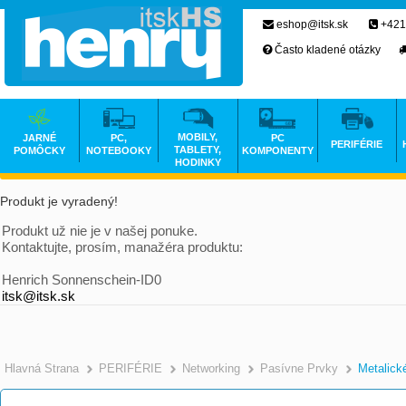
eshop@itsk.sk
+421
Často kladené otázky
MOBILY,
JARNÉ
PC,
PC
PERIFÉRIE
TABLETY,
POMÔCKY
NOTEBOOKY
KOMPONENTY
HODINKY
Produkt je vyradený!
Produkt už nie je v našej ponuke.
Kontaktujte, prosím, manažéra produktu:
Henrich Sonnenschein-ID0
itsk@itsk.sk
Hlavná Strana
PERIFÉRIE
Networking
Pasívne Prvky
Metalick