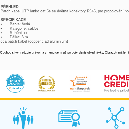
PŘEHLED

Patch kabel UTP lanko cat.5e se dvěma konektory RJ45, pro propojování poč
SPECIFIKACE

•	Barva: šedá

•	Kategorie: cat.5e

•	Stínění: ne

•	Délka: 3 m

cca patch kabel (copper clad aluminium)
Obchod si vyhradzuje právo na zmenu ceny až po potvrdenie objednávky. Obrázok má len il