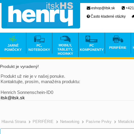
eshop@itsk.sk
+421
Často kladené otázky
MOBILY,
JARNÉ
PC,
PC
PERIFÉRIE
TABLETY,
POMÔCKY
NOTEBOOKY
KOMPONENTY
HODINKY
Produkt je vyradený!
Produkt už nie je v našej ponuke.
Kontaktujte, prosím, manažéra produktu:
Henrich Sonnenschein-ID0
itsk@itsk.sk
Hlavná Strana
PERIFÉRIE
Networking
Pasívne Prvky
Metalick