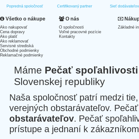
Popredná spoločnosť
Certifikovaný partner
Sieť dodávateľo
Všetko o nákupe
O nás
Nákup 
Ako nakupovať
O spoločnosti
Základné in
Cena dopravy
Voľné pracovné pozície
Ako platiť
Kontakty
Ako reklamovať
Servisné strediská
Obchodné podmienky
Reklamačné podmienky
Máme
Pečať spoľahlivosti
Slovenskej republiky
Naša spoločnosť patrí medzi tie
verejných obstarávateľov. Pečať 
obstarávateľov
. Pečať spoľahli
prístupe a jednaní k zákazníkom a