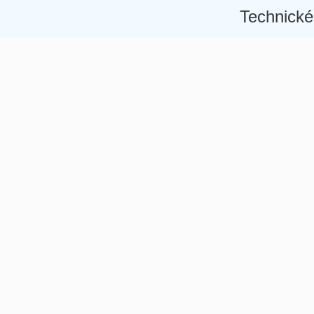
Technické
Â
Â
Â