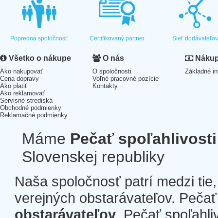
Popredná spoločnosť
Certifikovaný partner
Sieť dodávateľo
Všetko o nákupe
O nás
Nákup 
Ako nakupovať
O spoločnosti
Základné in
Cena dopravy
Voľné pracovné pozície
Ako platiť
Kontakty
Ako reklamovať
Servisné strediská
Obchodné podmienky
Reklamačné podmienky
Máme
Pečať spoľahlivosti
Slovenskej republiky
Naša spoločnosť patrí medzi tie
verejných obstarávateľov. Pečať 
obstarávateľov
. Pečať spoľahli