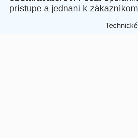
prístupe a jednaní k zákazníkom a
Technické
Â
Â
Â