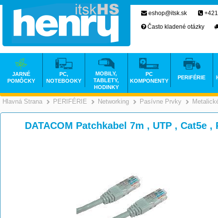
eshop@itsk.sk
+421
Často kladené otázky
MOBILY,
JARNÉ
PC,
PC
PERIFÉRIE
TABLETY,
POMÔCKY
NOTEBOOKY
KOMPONENTY
HODINKY
Hlavná Strana
PERIFÉRIE
Networking
Pasívne Prvky
Metalick
>
>
>
DATACOM Patchkabel 7m , UTP , Cat5e , 