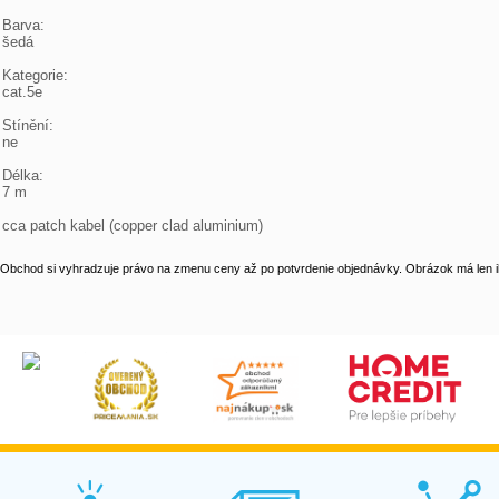
Barva:

šedá

Kategorie:

cat.5e

Stínění:

ne

Délka:

7 m

cca patch kabel (copper clad aluminium)
Obchod si vyhradzuje právo na zmenu ceny až po potvrdenie objednávky. Obrázok má len il