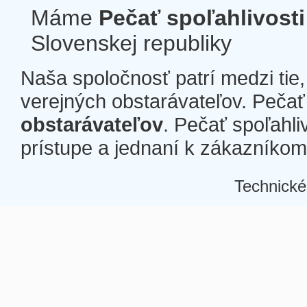
Máme
Pečať spoľahlivosti
Slovenskej republiky
Naša spoločnosť patrí medzi tie
verejných obstarávateľov. Pečať 
obstarávateľov
. Pečať spoľahli
prístupe a jednaní k zákazníkom a
Technické
Â
Â
Â