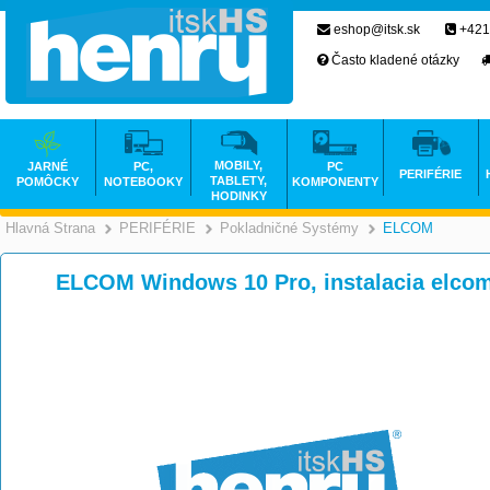
eshop@itsk.sk
+421
Často kladené otázky
MOBILY,
JARNÉ
PC,
PC
PERIFÉRIE
TABLETY,
POMÔCKY
NOTEBOOKY
KOMPONENTY
HODINKY
Hlavná Strana
PERIFÉRIE
Pokladničné Systémy
ELCOM
>
>
ELCOM Windows 10 Pro, instalacia elco