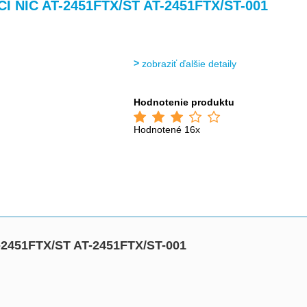
>
>
PCI NIC AT-2451FTX/ST AT-2451FTX/ST-001
zobraziť ďalšie detaily
Hodnotenie produktu
Hodnotené 16x
T-2451FTX/ST AT-2451FTX/ST-001