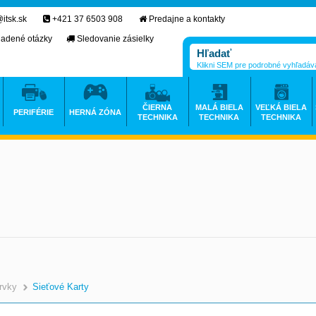
itsk.sk
+421 37 6503 908
Predajne a kontakty
ladené otázky
Sledovanie zásielky
Klikni SEM pre podrobné vyhľadáv
ČIERNA
MALÁ BIELA
VEĽKÁ BIELA
PERIFÉRIE
HERNÁ ZÓNA
TECHNIKA
TECHNIKA
TECHNIKA
rvky
Sieťové Karty