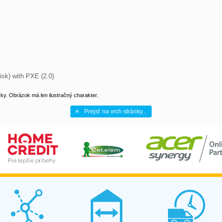
isk) with PXE (2.0)
y. Obrázok má len ilustračný charakter.
Prejsť na vrch stránky...