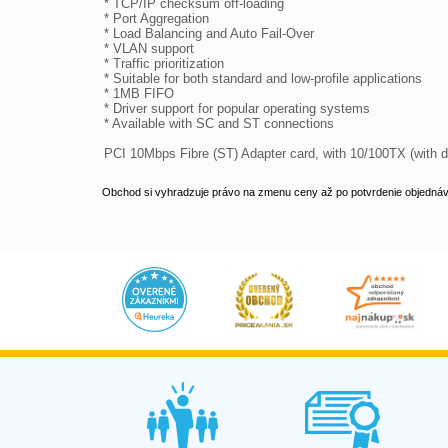
* TCP/IP checksum off-loading 

* Port Aggregation 

* Load Balancing and Auto Fail-Over 

* VLAN support 

* Traffic prioritization 

* Suitable for both standard and low-profile applications 

* 1MB FIFO 

* Driver support for popular operating systems 

* Available with SC and ST connections 

PCI 10Mbps Fibre (ST) Adapter card, with 10/100TX (with d
Obchod si vyhradzuje právo na zmenu ceny až po potvrdenie objednávk