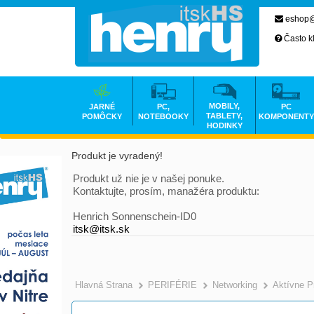
eshop@
Často k
MOBILY,
JARNÉ
PC,
PC
TABLETY,
POMÔCKY
NOTEBOOKY
KOMPONENTY
HODINKY
Produkt je vyradený!
Produkt už nie je v našej ponuke.
Kontaktujte, prosím, manažéra produktu:
Henrich Sonnenschein-ID0
itsk@itsk.sk
Hlavná Strana
PERIFÉRIE
Networking
Aktívne P