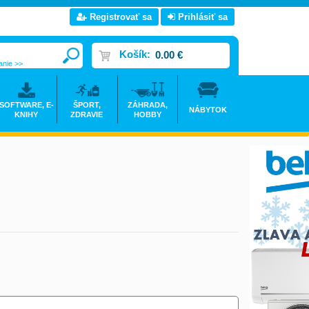
Registrovať sa
Prihlásiť sa
Košík:
0.00 €
anie >>
SOFTWARE, E-
ŠPORT,
ZÁHRADA,
NÁBYTOK
KNIHY
ZDRAVIE
HOBBY