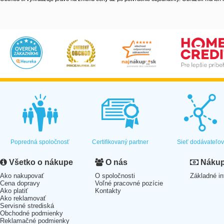
Popredná spoločnosť
Certifikovaný partner
Sieť dodávateľo
Všetko o nákupe
O nás
Nákup 
Ako nakupovať
O spoločnosti
Základné in
Cena dopravy
Voľné pracovné pozície
Ako platiť
Kontakty
Ako reklamovať
Servisné strediská
Obchodné podmienky
Reklamačné podmienky