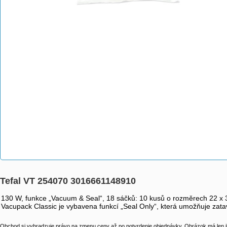
Tefal VT 254070 3016661148910
130 W, funkce „Vacuum & Seal“, 18 sáčků: 10 kusů o rozměrech 22 x 3
Vacupack Classic je vybavena funkcí „Seal Only“, která umožňuje zatav
Obchod si vyhradzuje právo na zmenu ceny až po potvrdenie objednávky. Obrázok má len il