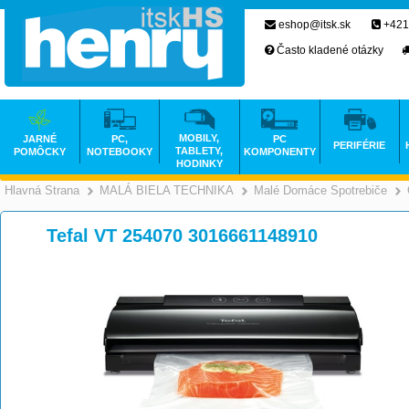
eshop@itsk.sk
+421
Často kladené otázky
MOBILY,
JARNÉ
PC,
PC
PERIFÉRIE
TABLETY,
POMÔCKY
NOTEBOOKY
KOMPONENTY
HODINKY
Hlavná Strana
MALÁ BIELA TECHNIKA
Malé Domáce Spotrebiče
>
>
Tefal VT 254070 3016661148910