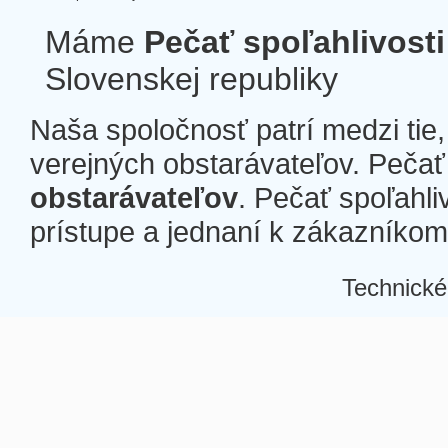
Máme
Pečať spoľahlivosti
Slovenskej republiky
Naša spoločnosť patrí medzi tie
verejných obstarávateľov. Pečať 
obstarávateľov
. Pečať spoľahli
prístupe a jednaní k zákazníkom a
Technické
Â
Â
Â