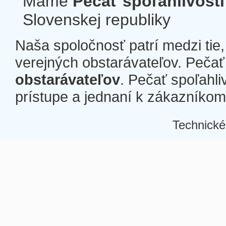
Máme
Pečať spoľahlivosti
Slovenskej republiky
Naša spoločnosť patrí medzi tie
verejných obstarávateľov. Pečať 
obstarávateľov
. Pečať spoľahli
prístupe a jednaní k zákazníkom a
Technické
Â
Â
Â