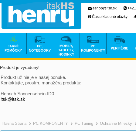
eshop@itsk.sk
+421
Často kladené otázky
MOBILY,
JARNÉ
PC,
PC
PERIFÉRIE
TABLETY,
POMÔCKY
NOTEBOOKY
KOMPONENTY
HODINKY
Produkt je vyradený!
Produkt už nie je v našej ponuke.
Kontaktujte, prosím, manažéra produktu:
Henrich Sonnenschein-ID0
itsk@itsk.sk
Hlavná Strana
PC KOMPONENTY
PC Tuning
Ochranné Mriežky