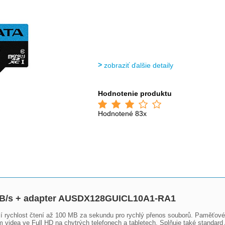
zobraziť ďalšie detaily
Hodnotenie produktu
Hodnotené 83x
B/s + adapter AUSDX128GUICL10A1-RA1
 rychlost čtení až 100 MB za sekundu pro rychlý přenos souborů. Paměťov
videa ve Full HD na chytrých telefonech a tabletech. Splňuje také standard A