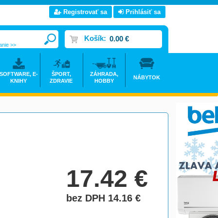
Registrovať sa
Prihlásiť sa
Košík:
0.00 €
anie >>
SOFTWARE, E-
ŠPORT,
ZÁHRADA,
NÁBYTOK
KNIHY
ZDRAVIE
HOBBY
17.42
€
bez DPH 14.16
€