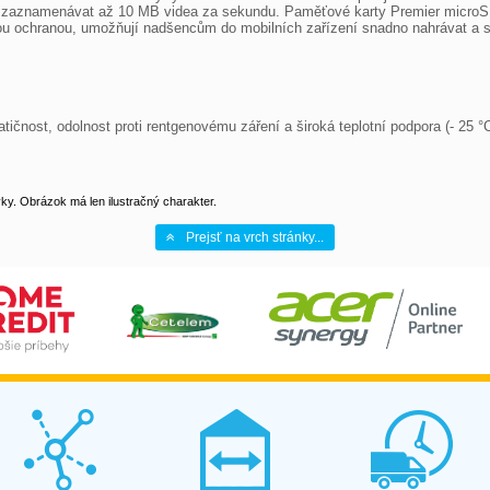
 zaznamenávat až 10 MB videa za sekundu. Paměťové karty Premier microSD
u ochranou, umožňují nadšencům do mobilních zařízení snadno nahrávat a s
tičnost, odolnost proti rentgenovému záření a široká teplotní podpora (- 25 °C
y. Obrázok má len ilustračný charakter.
Prejsť na vrch stránky...