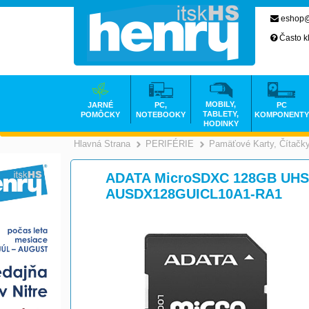
eshop@
Často k
MOBILY,
JARNÉ
PC,
PC
TABLETY,
POMÔCKY
NOTEBOOKY
KOMPONENTY
HODINKY
Hlavná Strana
PERIFÉRIE
Pamäťové Karty, Čítačk
>
>
ADATA MicroSDXC 128GB UHS-I
AUSDX128GUICL10A1-RA1