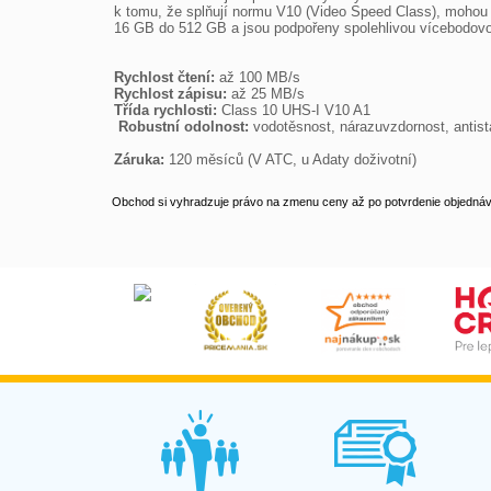
k tomu, že splňují normu V10 (Video Speed Class), mohou
16 GB do 512 GB a jsou podpořeny spolehlivou vícebodovo
Rychlost čtení:
Rychlost zápisu:
Třída rychlosti:
 Robustní odolnost:
 vodotěsnost, nárazuvzdornost, antista
Záruka:
 120 měsíců (V ATC, u Adaty doživotní)
Obchod si vyhradzuje právo na zmenu ceny až po potvrdenie objednávk