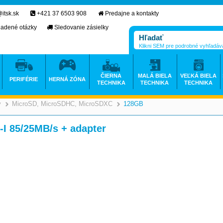
itsk.sk
+421 37 6503 908
Predajne a kontakty
ladené otázky
Sledovanie zásielky
Klikni SEM pre podrobné vyhľadáv
ČIERNA
MALÁ BIELA
VEĽKÁ BIELA
PERIFÉRIE
HERNÁ ZÓNA
TECHNIKA
TECHNIKA
TECHNIKA
y
MicroSD, MicroSDHC, MicroSDXC
128GB
>
>
 85/25MB/s + adapter