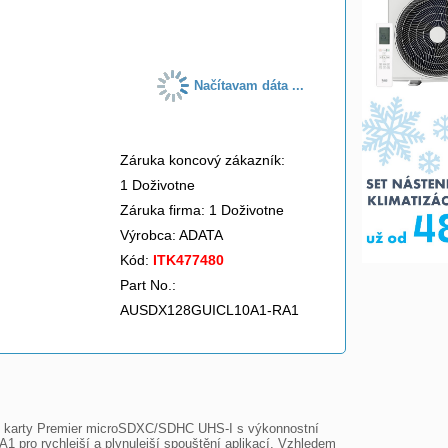
do košíka
Načítavam dáta ...
Záruka koncový zákazník:
1 Doživotne
Záruka firma: 1 Doživotne
Výrobca:
ADATA
Kód:
ITK477480
Part No.:
AUSDX128GUICL10A1-RA1
é karty Premier microSDXC/SDHC UHS-I s výkonnostní 
1 pro rychlejší a plynulejší spouštění aplikací. Vzhledem 