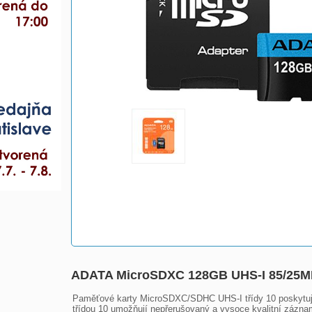
ADATA MicroSDXC 128GB UHS-I 85/25M
Paměťové karty MicroSDXC/SDHC UHS-I třídy 10 poskytují
třídou 10 umožňují nepřerušovaný a vysoce kvalitní záznam 