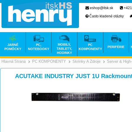
eshop@itsk.sk
+421
Často kladené otázky
MOBILY,
JARNÉ
PC,
PC
PERIFÉRIE
TABLETY,
POMÔCKY
NOTEBOOKY
KOMPONENTY
HODINKY
Hlavná Strana
PC KOMPONENTY
Skrinky A Zdroje
Server & High
>
>
ACUTAKE INDUSTRY JUST 1U Rackmount 