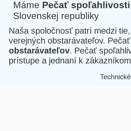
Máme
Pečať spoľahlivosti
Slovenskej republiky
Naša spoločnosť patrí medzi tie
verejných obstarávateľov. Pečať 
obstarávateľov
. Pečať spoľahli
prístupe a jednaní k zákazníkom a
Technické
Â
Â
Â