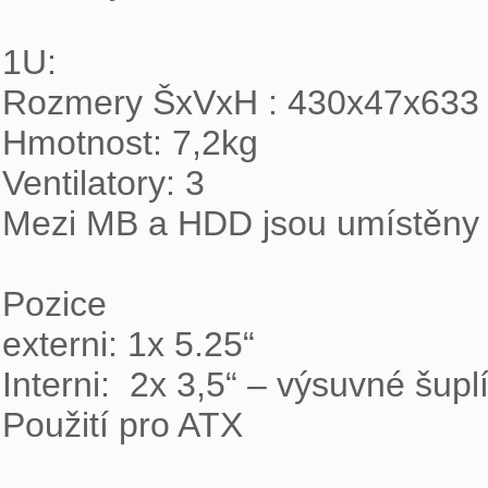
1U:

Rozmery ŠxVxH : 430x47x633

Hmotnost: 7,2kg

Ventilatory: 3

Mezi MB a HDD jsou umístěny 3 
Pozice

externi: 1x 5.25“

Interni:  2x 3,5“ – výsuvné šuplí
Použití pro ATX
