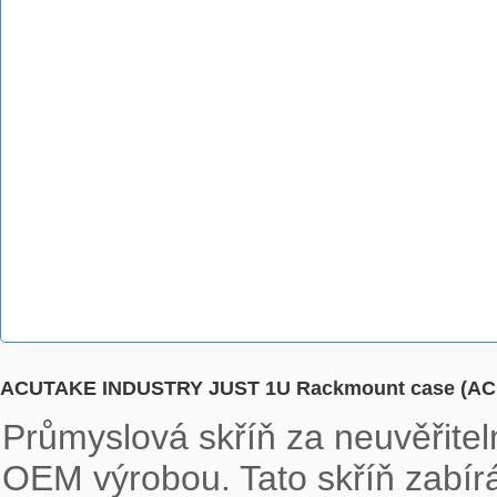
ACUTAKE INDUSTRY JUST 1U Rackmount case (AC
Průmyslová skříň za neuvěřit
OEM výrobou. Tato skříň zabírá v