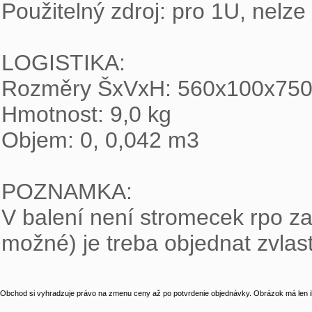
Použitelný zdroj: pro 1U, nelze
LOGISTIKA:

Rozměry ŠxVxH: 560x100x750
Hmotnost: 9,0 kg

Objem: 0, 0,042 m3

POZNAMKA:

V balení není stromecek rpo za
možné) je treba objednat zvlast
Obchod si vyhradzuje právo na zmenu ceny až po potvrdenie objednávky. Obrázok má len il