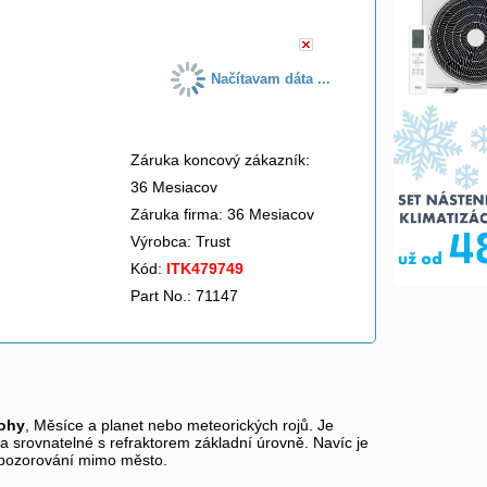
Načítavam dáta ...
Záruka koncový zákazník:
36 Mesiacov
Záruka firma: 36 Mesiacov
Výrobca:
Trust
Kód:
ITK479749
Part No.: 71147
lohy
, Měsíce a planet nebo meteorických rojů. Je
 srovnatelné s refraktorem základní úrovně. Navíc je
k pozorování mimo město.