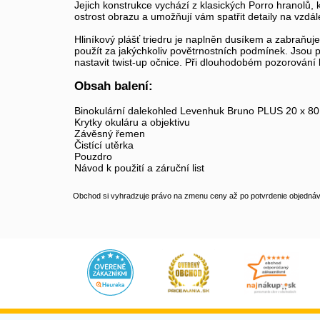
Jejich konstrukce vychází z klasických Porro hranolů, 
ostrost obrazu a umožňují vám spatřit detaily na vzdále
Hliníkový plášť triedru je naplněn dusíkem a zabraňu
použít za jakýchkoliv povětrnostních podmínek. Jsou p
nastavit twist-up očnice. Při dlouhodobém pozorování lz
Obsah balení:
Binokulární dalekohled Levenhuk Bruno PLUS 20 x 80
Krytky okuláru a objektivu
Závěsný řemen
Čistící utěrka
Pouzdro
Návod k použití a záruční list
Obchod si vyhradzuje právo na zmenu ceny až po potvrdenie objednávk