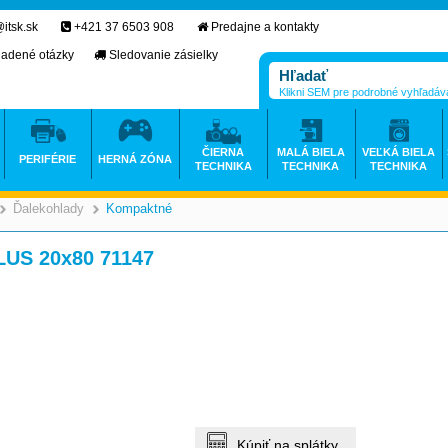
itsk.sk
+421 37 6503 908
Predajne a kontakty
ladené otázky
Sledovanie zásielky
Klikni SEM pre podrobné vyhľadáv
ČIERNA
MALÁ BIELA
VEĽKÁ BIELA
PERIFÉRIE
HERNÁ ZÓNA
TECHNIKA
TECHNIKA
TECHNIKA
Ďalekohlady
Kompaktné
>
>
>
LUS 20x80 71147
Kúpiť na splátky.