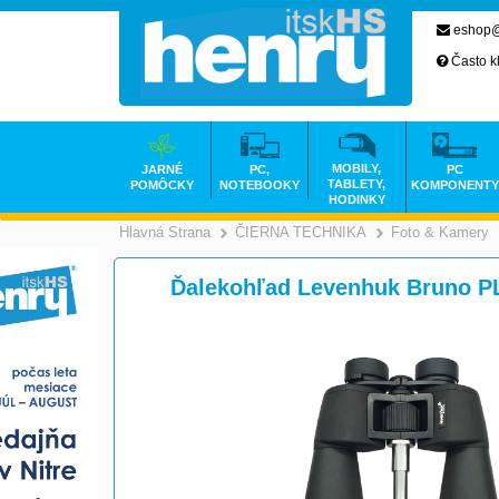
eshop@
Často k
MOBILY,
JARNÉ
PC,
PC
TABLETY,
POMÔCKY
NOTEBOOKY
KOMPONENTY
HODINKY
Hlavná Strana
ČIERNA TECHNIKA
Foto & Kamery
>
Ďalekohľad Levenhuk Bruno P