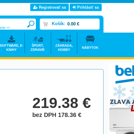
Registrovať sa
Prihlásiť sa
Košík:
0.00 €
anie >>
SOFTWARE, E-
ŠPORT,
ZÁHRADA,
NÁBYTOK
KNIHY
ZDRAVIE
HOBBY
219.38
€
bez DPH 178.36
€
do košíka