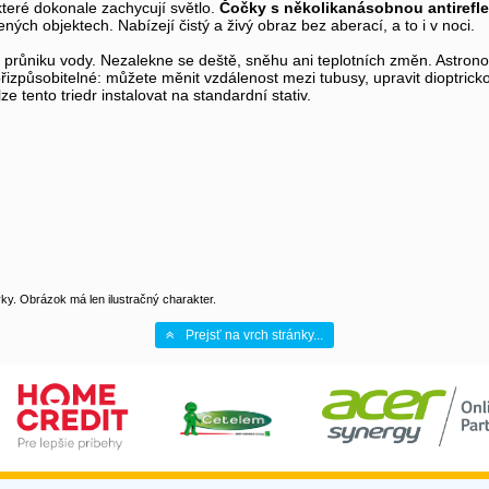
které dokonale zachycují světlo.
Čočky s několikanásobnou antirefle
ných objektech. Nabízejí čistý a živý obraz bez aberací, a to i v noci.
je průniku vody. Nezalekne se deště, sněhu ani teplotních změn. Astr
řizpůsobitelné: můžete měnit vzdálenost mezi tubusy, upravit dioptric
e tento triedr instalovat na standardní stativ.
y. Obrázok má len ilustračný charakter.
Prejsť na vrch stránky...