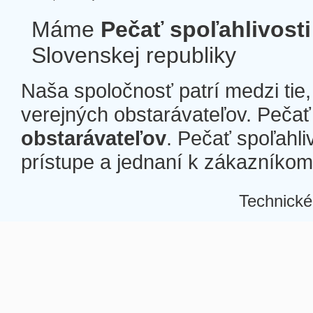
Máme
Pečať spoľahlivosti
Slovenskej republiky
Naša spoločnosť patrí medzi tie
verejných obstarávateľov. Pečať 
obstarávateľov
. Pečať spoľahli
prístupe a jednaní k zákazníkom a
Technické
Â
Â
Â