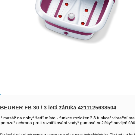
BEURER FB 30 / 3 letá záruka 4211125638504
* masáž na nohy* šetří místo - funkce rozložení* 3 funkce* vibrační mas
pemza* ochrana proti rozstřikování vody* gumové nožičky* navíječ šň
Obchod si vyhradzuje právo na zmenu ceny až po potvrdenie objednávky. Obrázok má len il