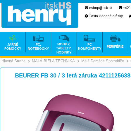
eshop@itsk.sk
+421
Často kladené otázky
MOBILY,
JARNÉ
PC,
PC
PERIFÉRIE
TABLETY,
POMÔCKY
NOTEBOOKY
KOMPONENTY
HODINKY
Hlavná Strana
MALÁ BIELA TECHNIKA
Malé Domáce Spotrebiče
>
>
BEURER FB 30 / 3 letá záruka 421112563