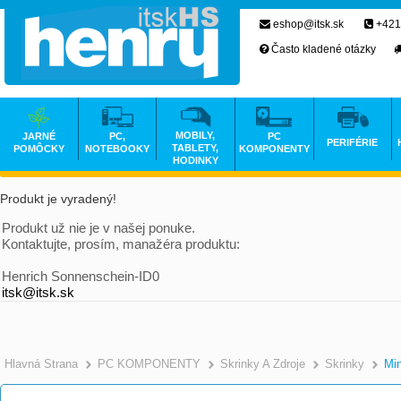
eshop@itsk.sk
+421
Často kladené otázky
MOBILY,
JARNÉ
PC,
PC
PERIFÉRIE
TABLETY,
POMÔCKY
NOTEBOOKY
KOMPONENTY
HODINKY
Produkt je vyradený!
Produkt už nie je v našej ponuke.
Kontaktujte, prosím, manažéra produktu:
Henrich Sonnenschein-ID0
itsk@itsk.sk
Hlavná Strana
PC KOMPONENTY
Skrinky A Zdroje
Skrinky
Min