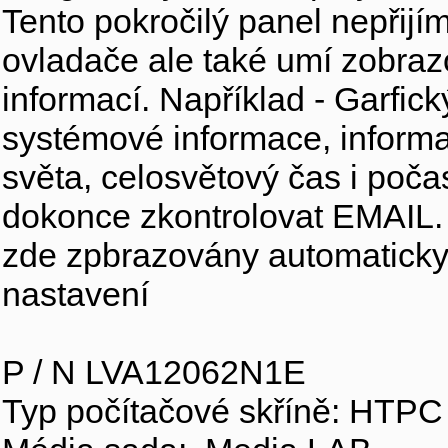
Tento pokročilý panel nepřijí
ovladače ale také umí zobra
informací. Například - Garfick
systémové informace, informa
světa, celosvětový čas i poča
dokonce zkontrolovat EMAIL.
zde zpbrazovány automaticky
nastavení
P / N LVA12062N1E
Typ počítačové skříně: HTPC