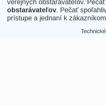
verejných obstarávateľov. Pečať 
obstarávateľov
. Pečať spoľahli
prístupe a jednaní k zákazníkom a
Technické
Â
Â
Â