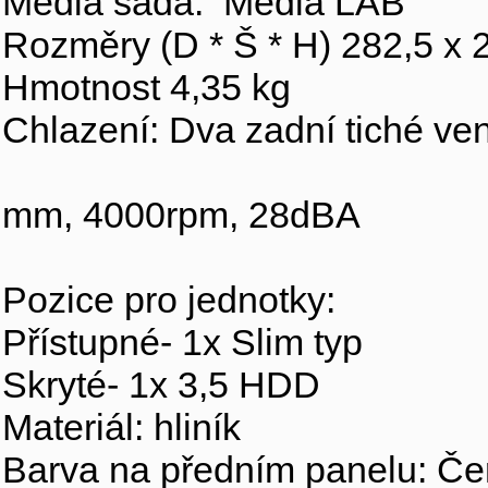
Média sada: Media LAB
Rozměry (D * Š * H) 282,5 x
Hmotnost 4,35 kg
Chlazení: Dva zadní tiché ven
mm, 4000rpm, 28dBA
Pozice pro jednotky:
Přístupné- 1x Slim typ
Skryté- 1x 3,5 HDD
Materiál: hliník
Barva na předním panelu: Čern