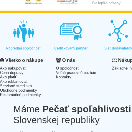
Popredná spoločnosť
Certifikovaný partner
Sieť dodávateľo
Všetko o nákupe
O nás
Nákup 
Ako nakupovať
O spoločnosti
Základné in
Cena dopravy
Voľné pracovné pozície
Ako platiť
Kontakty
Ako reklamovať
Servisné strediská
Obchodné podmienky
Reklamačné podmienky
Máme
Pečať spoľahlivosti
Slovenskej republiky