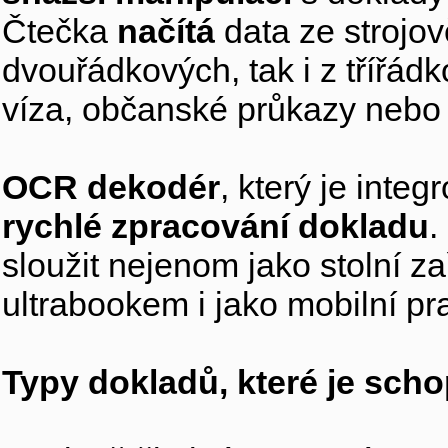
Čtečka
načítá
data ze strojo
dvouřádkových, tak i z třířád
víza, občanské průkazy nebo j
OCR dekodér
, který je inte
rychlé zpracování dokladu
.
sloužit nejenom jako stolní za
ultrabookem i jako mobilní pr
Typy dokladů, které je sch