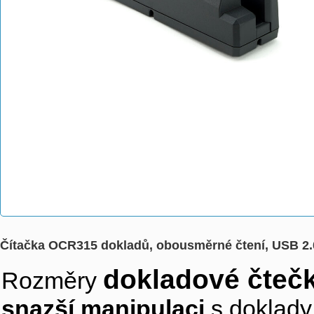
Čítačka OCR315 dokladů, obousměrné čtení, USB 2.
dokladové čteč
Rozměry
snazší manipulaci
s doklady 