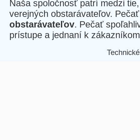
Naša spoločnosť patrí medzi tie
verejných obstarávateľov. Pečať 
obstarávateľov
. Pečať spoľahli
prístupe a jednaní k zákazníkom a
Technické
Â
Â
Â