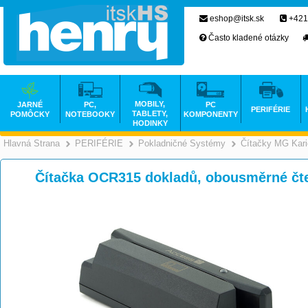
eshop@itsk.sk
+421
Často kladené otázky
MOBILY,
JARNÉ
PC,
PC
PERIFÉRIE
TABLETY,
POMÔCKY
NOTEBOOKY
KOMPONENTY
HODINKY
Hlavná Strana
PERIFÉRIE
Pokladničné Systémy
Čítačky MG Kari
>
>
Čítačka OCR315 dokladů, obousměrné čte