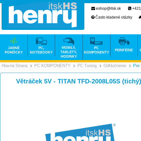
eshop@itsk.sk
+421
Často kladené otázky
MOBILY,
JARNÉ
PC,
PC
PERIFÉRIE
TABLETY,
POMÔCKY
NOTEBOOKY
KOMPONENTY
HODINKY
Hlavná Strana
PC KOMPONENTY
PC Tuning
Odhlučnenie
Pre 
>
>
>
Větráček 5V - TITAN TFD-2008L05S (tichý