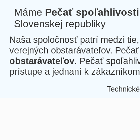
Máme
Pečať spoľahlivosti
Slovenskej republiky
Naša spoločnosť patrí medzi tie
verejných obstarávateľov. Pečať 
obstarávateľov
. Pečať spoľahli
prístupe a jednaní k zákazníkom a
Technické
Â
Â
Â