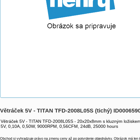
Větráček 5V - TITAN TFD-2008L05S (tichý) ID000659
Větráček 5V - TITAN TFD-2008L05S - 20x20x8mm s kluzným ložiske
5V, 0,10A, 0,50W, 9000RPM, 0,56CFM, 24dB, 25000 hours
Obchod si vyhradzuje právo na zmenu ceny až po potvrdenie objednávky. Obrázok má len il