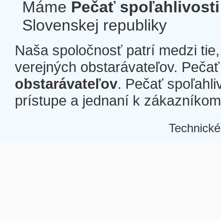
Máme
Pečať spoľahlivosti
Slovenskej republiky
Naša spoločnosť patrí medzi tie
verejných obstarávateľov. Pečať 
obstarávateľov
. Pečať spoľahli
prístupe a jednaní k zákazníkom a
Technické
Â
Â
Â