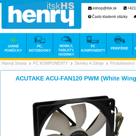
eshop@itsk.sk
+421
Často kladené otázky
MOBILY,
JARNÉ
PC,
PC
PERIFÉRIE
TABLETY,
POMÔCKY
NOTEBOOKY
KOMPONENTY
HODINKY
Hlavná Strana
PC KOMPONENTY
Skrinky A Zdroje
Príslušenstvo
>
>
ACUTAKE ACU-FAN120 PWM (White Wing 