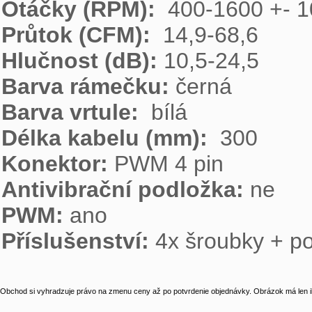
Otáčky (RPM):  
Průtok (CFM):  
Hlučnost (dB): 
Barva rámečku: 
Barva vrtule:  
Délka kabelu (mm): 
Konektor: 
Antivibrační podložka: 
PWM: 
Příslušenství: 
4x šroubky + p
Obchod si vyhradzuje právo na zmenu ceny až po potvrdenie objednávky. Obrázok má len il