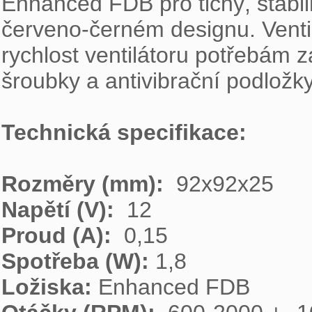
Enhanced FDB pro tichý, stabiln
červeno-černém designu. Ventil
rychlost ventilátoru potřebám z
šroubky a antivibrační podložky.
Technická specifikace:
Rozměry (mm):  
Napětí (V):  
Proud (A):  
Spotřeba (W): 
Ložiska: 