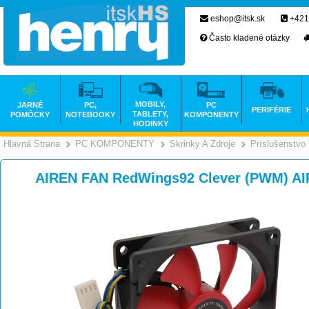
eshop@itsk.sk
+421
Často kladené otázky
MOBILY,
JARNÉ
PC,
PC
PERIFÉRIE
TABLETY,
POMÔCKY
NOTEBOOKY
KOMPONENTY
HODINKY
Hlavná Strana
PC KOMPONENTY
Skrinky A Zdroje
Príslušenstvo
>
>
AIREN FAN RedWings92 Clever (PWM) A