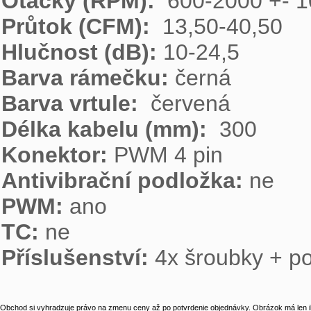
Otáčky (RPM):  
Průtok (CFM):  
Hlučnost (dB): 
Barva rámečku: 
Barva vrtule:  
Délka kabelu (mm):  
Konektor: 
Antivibrační podložka: 
PWM: 
TC: 
Příslušenství: 
4x šroubky + p
Obchod si vyhradzuje právo na zmenu ceny až po potvrdenie objednávky. Obrázok má len il