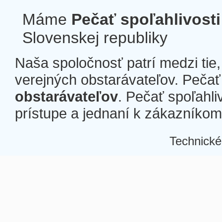
Máme
Pečať spoľahlivosti
Slovenskej republiky
Naša spoločnosť patrí medzi tie
verejných obstarávateľov. Pečať 
obstarávateľov
. Pečať spoľahli
prístupe a jednaní k zákazníkom a
Technické
Â
Â
Â