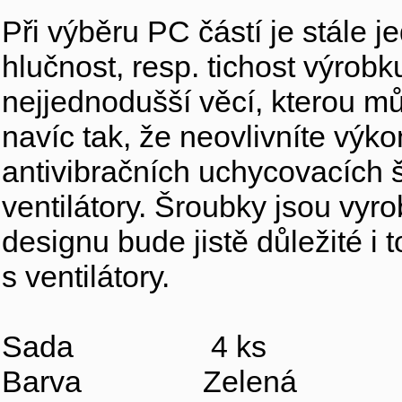
Při výběru PC částí je stále je
hlučnost, resp. tichost výrobk
nejjednodušší věcí, kterou mů
navíc tak, že neovlivníte výk
antivibračních uchycovacích
ventilátory. Šroubky jsou vyro
designu bude jistě důležité i 
s ventilátory.
Sada 4 ks
Barva Zelená