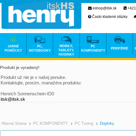
eshop@itsk.sk
+421
Často kladené otázky
MOBILY,
JARNÉ
PC,
PC
PERIFÉRIE
TABLETY,
POMÔCKY
NOTEBOOKY
KOMPONENTY
HODINKY
Produkt je vyradený!
Produkt už nie je v našej ponuke.
Kontaktujte, prosím, manažéra produktu:
Henrich Sonnenschein-ID0
itsk@itsk.sk
Hlavná Strana
PC KOMPONENTY
PC Tuning
Doplnky