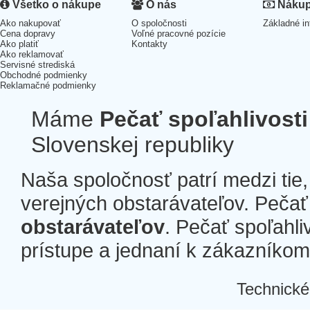
Všetko o nákupe
O nás
Nákup 
Ako nakupovať
O spoločnosti
Základné in
Cena dopravy
Voľné pracovné pozície
Ako platiť
Kontakty
Ako reklamovať
Servisné strediská
Obchodné podmienky
Reklamačné podmienky
Máme
Pečať spoľahlivosti
Slovenskej republiky
Naša spoločnosť patrí medzi tie
verejných obstarávateľov. Pečať 
obstarávateľov
. Pečať spoľahli
prístupe a jednaní k zákazníkom a
Technické
Â