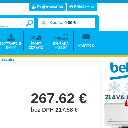
Registrovať sa
Prihlásiť sa
Košík:
0.00 €
anie >>
SOFTWARE, E-
ŠPORT,
ZÁHRADA,
NÁBYTOK
KNIHY
ZDRAVIE
HOBBY
amostatné
>
267.62
€
bez DPH 217.58
€
do košíka