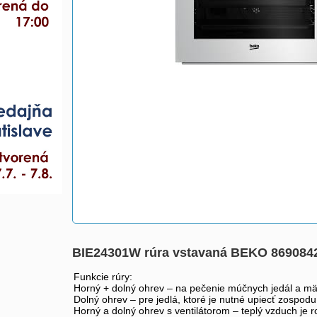
BIE24301W rúra vstavaná BEKO 869084
Funkcie rúry:
Horný + dolný ohrev – na pečenie múčnych jedál a mäs
Dolný ohrev – pre jedlá, ktoré je nutné upiecť zospodu
Horný a dolný ohrev s ventilátorom – teplý vzduch je