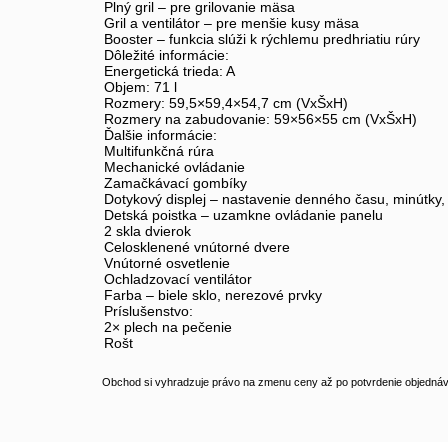
Plný gril – pre grilovanie mäsa
Gril a ventilátor – pre menšie kusy mäsa
Booster – funkcia slúži k rýchlemu predhriatiu rúry
Dôležité informácie:
Energetická trieda: A
Objem: 71 l
Rozmery: 59,5×59,4×54,7 cm (VxŠxH)
Rozmery na zabudovanie: 59×56×55 cm (VxŠxH)
Ďalšie informácie:
Multifunkčná rúra
Mechanické ovládanie
Zamačkávací gombíky
Dotykový displej – nastavenie denného času, minútky, 
Detská poistka – uzamkne ovládanie panelu
2 skla dvierok
Celosklenené vnútorné dvere
Vnútorné osvetlenie
Ochladzovací ventilátor
Farba – biele sklo, nerezové prvky
Príslušenstvo:
2× plech na pečenie
Rošt
Obchod si vyhradzuje právo na zmenu ceny až po potvrdenie objednávk