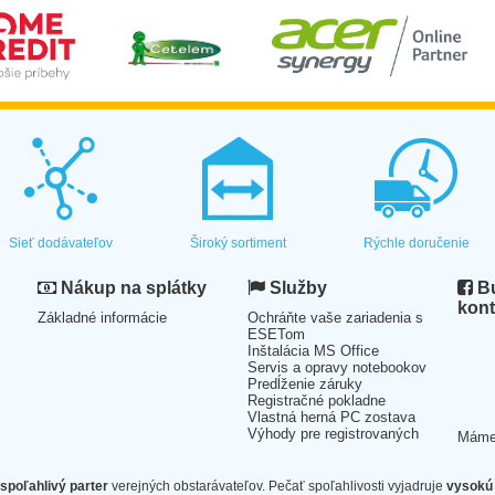
Sieť dodávateľov
Široký sortiment
Rýchle doručenie
Nákup na splátky
Služby
Bu
kont
Základné informácie
Ochráňte vaše zariadenia s
ESETom
Inštalácia MS Office
Servis a opravy notebookov
Predĺženie záruky
Registračné pokladne
Vlastná herná PC zostava
Výhody pre registrovaných
Mám
spoľahlivý parter
verejných obstarávateľov. Pečať spoľahlivosti vyjadruje
vysokú 