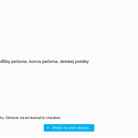
dĺžky pečenia, konca pečenia, detskej poistky
y. Obrázok má len ilustračný charakter.
Prejsť na vrch stránky...