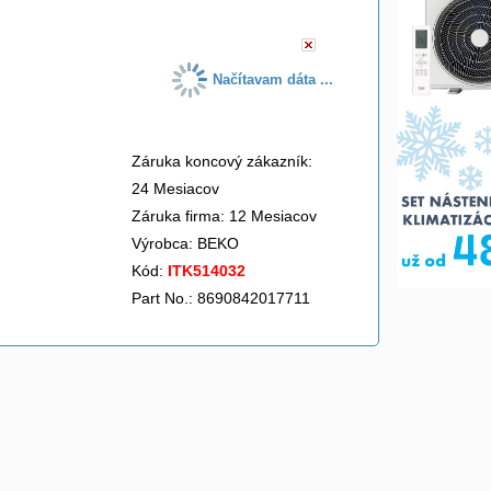
Načítavam dáta ...
Záruka koncový zákazník:
24 Mesiacov
Záruka firma: 12 Mesiacov
Výrobca:
BEKO
Kód:
ITK514032
Part No.: 8690842017711