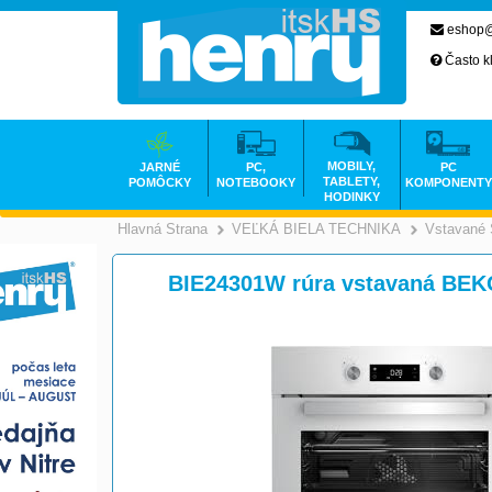
eshop@
Často k
MOBILY,
JARNÉ
PC,
PC
TABLETY,
POMÔCKY
NOTEBOOKY
KOMPONENTY
HODINKY
Hlavná Strana
VEĽKÁ BIELA TECHNIKA
Vstavané 
>
BIE24301W rúra vstavaná BEK