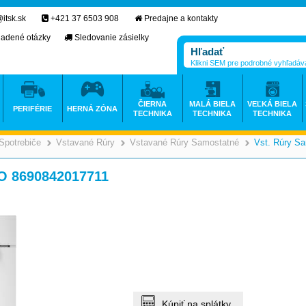
itsk.sk
+421 37 6503 908
Predajne a kontakty
ladené otázky
Sledovanie zásielky
Klikni SEM pre podrobné vyhľadáv
ČIERNA
MALÁ BIELA
VEĽKÁ BIELA
PERIFÉRIE
HERNÁ ZÓNA
TECHNIKA
TECHNIKA
TECHNIKA
Spotrebiče
Vstavané Rúry
Vstavané Rúry Samostatné
Vst. Rúry S
>
>
>
O 8690842017711
Kúpiť na splátky.