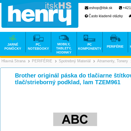
eshop@itsk.sk
+421
Často kladené otázky
MOBILY,
JARNÉ
PC,
PC
PERIFÉRIE
TABLETY,
POMÔCKY
NOTEBOOKY
KOMPONENTY
HODINKY
Hlavná Strana
PERIFÉRIE
Spotrebný Materiál
Atramenty, Tonery
>
>
>
Brother originál páska do tlačiarne štítk
tlač/strieborný podklad, lam TZEM961