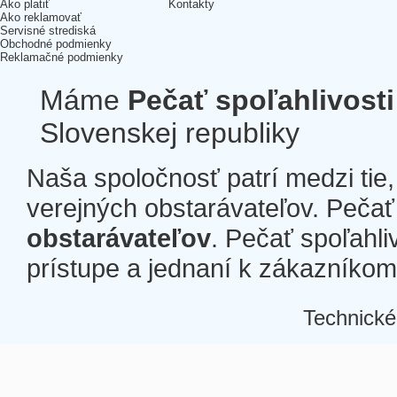
Ako platiť
Kontakty
Ako reklamovať
Servisné strediská
Obchodné podmienky
Reklamačné podmienky
Máme
Pečať spoľahlivosti
Slovenskej republiky
Naša spoločnosť patrí medzi tie
verejných obstarávateľov. Pečať 
obstarávateľov
. Pečať spoľahli
prístupe a jednaní k zákazníkom a
Technické
Â
Â
Â