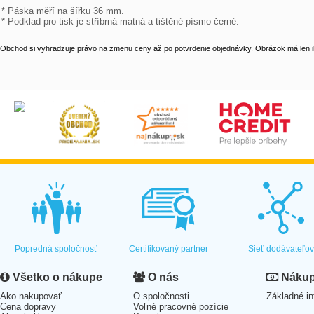
* Páska měří na šířku 36 mm.

* Podklad pro tisk je stříbrná matná a tištěné písmo černé.
Obchod si vyhradzuje právo na zmenu ceny až po potvrdenie objednávky. Obrázok má len il
Popredná spoločnosť
Certifikovaný partner
Sieť dodávateľo
Všetko o nákupe
O nás
Nákup 
Ako nakupovať
O spoločnosti
Základné in
Cena dopravy
Voľné pracovné pozície