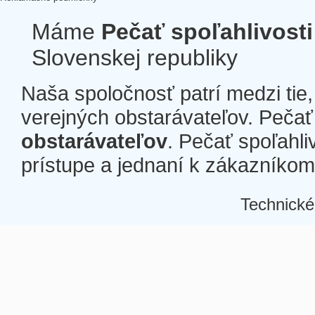
Máme
Pečať spoľahlivosti
Slovenskej republiky
Naša spoločnosť patrí medzi tie
verejných obstarávateľov. Pečať 
obstarávateľov
. Pečať spoľahli
prístupe a jednaní k zákazníkom a
Technické
Â
Â
Â