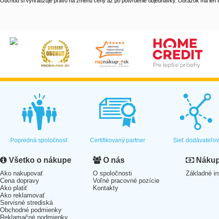
Obchod si vyhradzuje právo na zmenu ceny až po potvrdenie objednávky. Obrázok má len il
Popredná spoločnosť
Certifikovaný partner
Sieť dodávateľo
Všetko o nákupe
O nás
Nákup 
Ako nakupovať
O spoločnosti
Základné in
Cena dopravy
Voľné pracovné pozície
Ako platiť
Kontakty
Ako reklamovať
Servisné strediská
Obchodné podmienky
Reklamačné podmienky