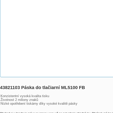
43821103 Páska do tlačiarní ML5100 FB
Konzistentní vysoká kvalita tisku

Životnost 2 miliony znaků 

Nízké opotřebení tiskárny díky vysoké kvalitě pásky