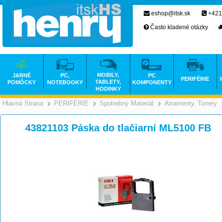
eshop@itsk.sk
+421
Často kladené otázky
MOBILY,
JARNÉ
PC,
PC
PERIFÉRIE
TABLETY,
POMÔCKY
NOTEBOOKY
KOMPONENTY
HODINKY
Hlavná Strana
PERIFÉRIE
Spotrebný Materiál
Atramenty, Tonery
>
>
>
43821103 Páska do tlačiarní ML5100 FB