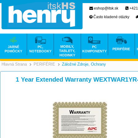
eshop@itsk.sk
+421
Často kladené otázky
MOBILY,
JARNÉ
PC,
PC
PERIFÉRIE
TABLETY,
POMÔCKY
NOTEBOOKY
KOMPONENTY
HODINKY
Hlavná Strana
PERIFÉRIE
Záložné Zdroje, Ochrany
>
>
1 Year Extended Warranty WEXTWAR1YR