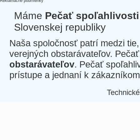
Reklamačné podmienky
Máme
Pečať spoľahlivosti
Slovenskej republiky
Naša spoločnosť patrí medzi tie
verejných obstarávateľov. Pečať 
obstarávateľov
. Pečať spoľahli
prístupe a jednaní k zákazníkom a
Technické
Â
Â
Â