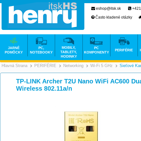
eshop@itsk.sk
+421
Často kladené otázky
MOBILY,
JARNÉ
PC,
PC
PERIFÉRIE
TABLETY,
POMÔCKY
NOTEBOOKY
KOMPONENTY
HODINKY
Hlavná Strana
PERIFÉRIE
Networking
Wi-Fi 5 GHz
Sieťové Kar
>
>
>
TP-LINK Archer T2U Nano WiFi AC600 Du
Wireless 802.11a/n