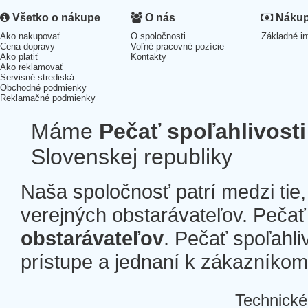
Všetko o nákupe
O nás
Nákup 
Ako nakupovať
O spoločnosti
Základné in
Cena dopravy
Voľné pracovné pozície
Ako platiť
Kontakty
Ako reklamovať
Servisné strediská
Obchodné podmienky
Reklamačné podmienky
Máme
Pečať spoľahlivosti
Slovenskej republiky
Naša spoločnosť patrí medzi tie
verejných obstarávateľov. Pečať 
obstarávateľov
. Pečať spoľahli
prístupe a jednaní k zákazníkom a
Technické