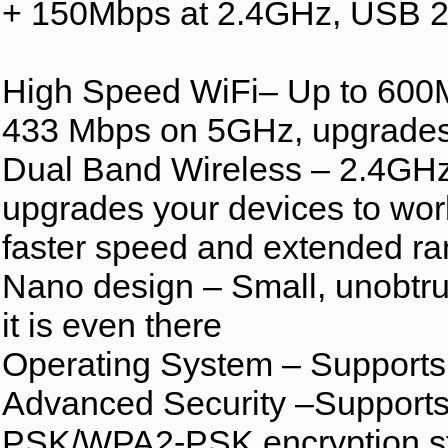
+ 150Mbps at 2.4GHz, USB 2
High Speed WiFi– Up to 600
433 Mbps on 5GHz, upgrades 
Dual Band Wireless – 2.4GHz 
upgrades your devices to work
faster speed and extended ra
Nano design – Small, unobtrus
it is even there
Operating System – Supports
Advanced Security –Support
PSK/WPA2-PSK encryption s