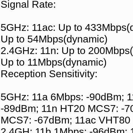
Signal Rate:
5GHz: 11ac: Up to 433Mbps(d
Up to 54Mbps(dynamic)
2.4GHz: 11n: Up to 200Mbps(
Up to 11Mbps(dynamic)
Reception Sensitivity:
5GHz: 11a 6Mbps: -90dBm; 
-89dBm; 11n HT20 MCS7: -7
MCS7: -67dBm; 11ac VHT80
2,4GH: 11b 1Mbps: -96dBm; 