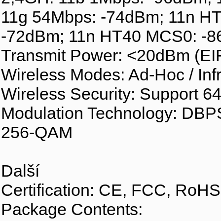
11g 54Mbps: -74dBm; 11n H
-72dBm; 11n HT40 MCS0: -
Transmit Power: <20dBm (EI
Wireless Modes: Ad-Hoc / Inf
Wireless Security: Support
Modulation Technology: D
256-QAM
Další
Certification: CE, FCC, RoHS
Package Contents: