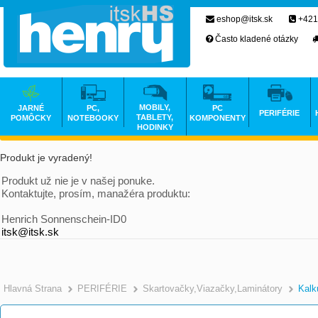
eshop@itsk.sk
+421
Často kladené otázky
MOBILY,
JARNÉ
PC,
PC
PERIFÉRIE
TABLETY,
POMÔCKY
NOTEBOOKY
KOMPONENTY
HODINKY
Produkt je vyradený!
Produkt už nie je v našej ponuke.
Kontaktujte, prosím, manažéra produktu:
Henrich Sonnenschein-ID0
itsk@itsk.sk
Hlavná Strana
PERIFÉRIE
Skartovačky,Viazačky,Laminátory
Kalk