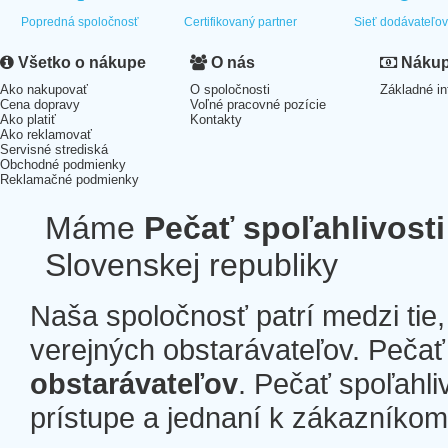
Popredná spoločnosť
Certifikovaný partner
Sieť dodávateľo
Všetko o nákupe
O nás
Nákup 
Ako nakupovať
O spoločnosti
Základné in
Cena dopravy
Voľné pracovné pozície
Ako platiť
Kontakty
Ako reklamovať
Servisné strediská
Obchodné podmienky
Reklamačné podmienky
Máme
Pečať spoľahlivosti
Slovenskej republiky
Naša spoločnosť patrí medzi tie
verejných obstarávateľov. Pečať 
obstarávateľov
. Pečať spoľahli
prístupe a jednaní k zákazníkom a