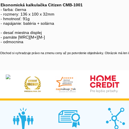
Ekonomická kalkulačka Citizen CMB-1001
- farba: čierna
- rozmery: 136 x 100 x 32mm
- hmotnosť: 91g
- napájanie: batéria + solárna
- desať miestna displej
- pamäte [MRC][M+][M-]
- odmocnina
Obchod si vyhradzuje právo na zmenu ceny až po potvrdenie objednávky. Obrázok má len il