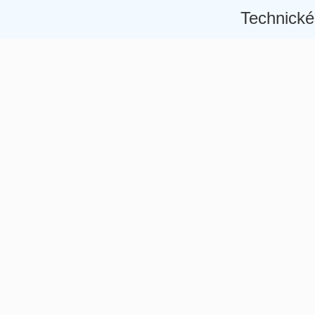
Technické
Â
Â
Â