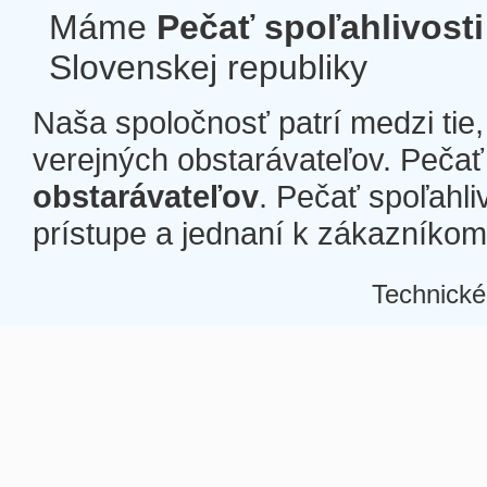
Máme
Pečať spoľahlivosti
Slovenskej republiky
Naša spoločnosť patrí medzi tie
verejných obstarávateľov. Pečať 
obstarávateľov
. Pečať spoľahli
prístupe a jednaní k zákazníkom a
Technické
Â
Â
Â