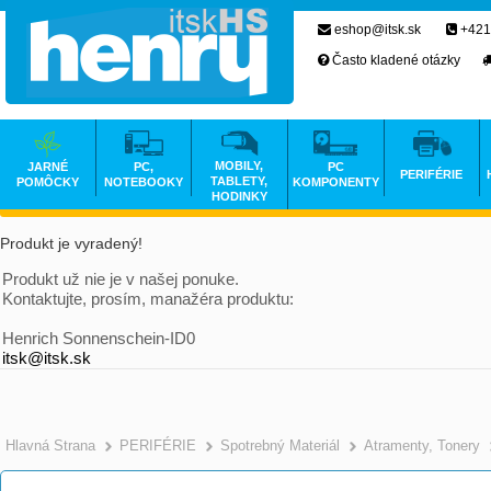
eshop@itsk.sk
+421
Často kladené otázky
MOBILY,
JARNÉ
PC,
PC
PERIFÉRIE
TABLETY,
POMÔCKY
NOTEBOOKY
KOMPONENTY
HODINKY
Produkt je vyradený!
Produkt už nie je v našej ponuke.
Kontaktujte, prosím, manažéra produktu:
Henrich Sonnenschein-ID0
itsk@itsk.sk
Hlavná Strana
PERIFÉRIE
Spotrebný Materiál
Atramenty, Tonery