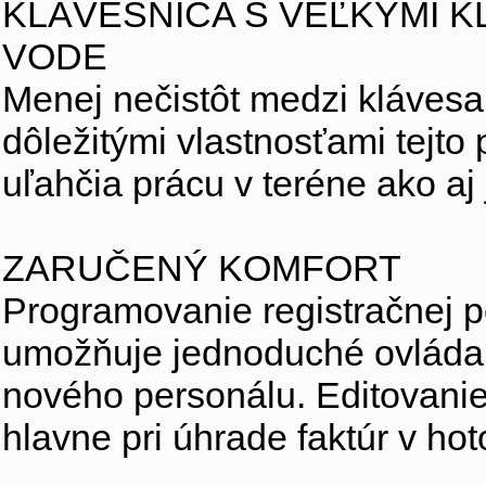
KLÁVESNICA S VEĽKÝMI K
VODE
Menej nečistôt medzi klávesa
dôležitými vlastnosťami tejto
uľahčia prácu v teréne ako aj 
ZARUČENÝ KOMFORT
Programovanie registračnej p
umožňuje jednoduché ovládani
nového personálu. Editovanie 
hlavne pri úhrade faktúr v hot