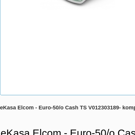
eKasa Elcom - Euro-50/o Cash TS V012303189- kom
eKasa Elcom - Euro-50/o Cas