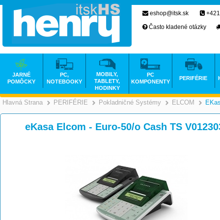
eshop@itsk.sk
+421
Často kladené otázky
MOBILY,
JARNÉ
PC,
PC
PERIFÉRIE
TABLETY,
POMÔCKY
NOTEBOOKY
KOMPONENTY
HODINKY
Hlavná Strana
PERIFÉRIE
Pokladničné Systémy
ELCOM
EKa
>
>
eKasa Elcom - Euro-50/o Cash TS V01230