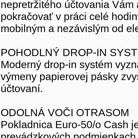
nepretržitého účtovania Vám 
pokračovať v práci celé hodi
mobilným a nezávislým od elek
POHODLNÝ DROP-IN SYS
Moderný drop-in systém vyzn
výmeny papierovej pásky zvyš
účtovaní.
ODOLNÁ VOČI OTRASOM
Pokladnica Euro-50/o Cash je
prevádzkových podmienkach, p