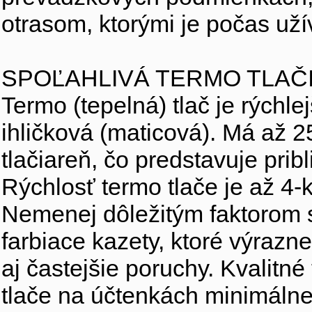
otrasom, ktorými je počas už
SPOĽAHLIVÁ TERMO TLAČ
Termo (tepelná) tlač je rýchlej
ihličková (maticová). Má až 2
tlačiareň, čo predstavuje prib
Rýchlosť termo tlače je až 4-k
Nemenej dôležitým faktorom s
farbiace kazety, ktoré výrazn
aj častejšie poruchy. Kvalitn
tlače na účtenkách minimálne