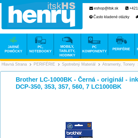
eshop@itsk.sk
+421
Často kladené otázky
MOBILY,
JARNÉ
PC,
PC
PERIFÉRIE
TABLETY,
POMÔCKY
NOTEBOOKY
KOMPONENTY
HODINKY
Hlavná Strana
PERIFÉRIE
Spotrebný Materiál
Atramenty, Tonery
>
>
>
Brother LC-1000BK - Černá - originál - in
DCP-350, 353, 357, 560, 7 LC1000BK