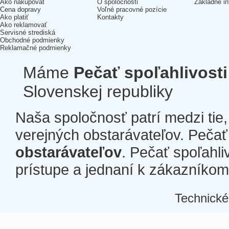
Ako nakupovať
O spoločnosti
Základné in
Cena dopravy
Voľné pracovné pozície
Ako platiť
Kontakty
Ako reklamovať
Servisné strediská
Obchodné podmienky
Reklamačné podmienky
Máme
Pečať spoľahlivosti
Slovenskej republiky
Naša spoločnosť patrí medzi tie
verejných obstarávateľov. Pečať 
obstarávateľov
. Pečať spoľahli
prístupe a jednaní k zákazníkom a
Technické
Â
Â
Â