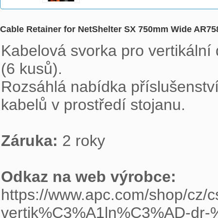
Cable Retainer for NetShelter SX 750mm Wide AR75
Kabelová svorka pro vertikální
(6 kusů).

Rozsáhlá nabídka příslušenství
kabelů v prostředí stojanu.

Záruka: 
2 roky

Odkaz na web výrobce: 
https://www.apc.com/shop/cz/
vertik%C3%A1ln%C3%AD-dr-%