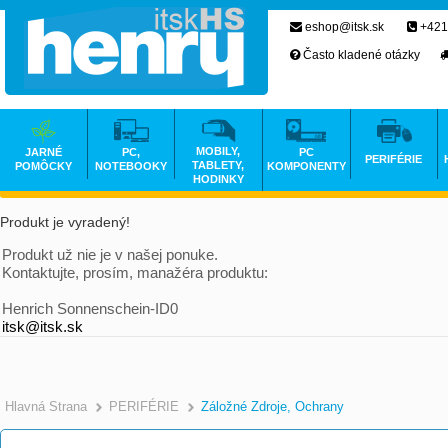
eshop@itsk.sk
+421
Často kladené otázky
MOBILY,
JARNÉ
PC,
PC
PERIFÉRIE
TABLETY,
POMÔCKY
NOTEBOOKY
KOMPONENTY
HODINKY
Produkt je vyradený!
Produkt už nie je v našej ponuke.
Kontaktujte, prosím, manažéra produktu:
Henrich Sonnenschein-ID0
itsk@itsk.sk
Hlavná Strana
PERIFÉRIE
Záložné Zdroje, Ochrany