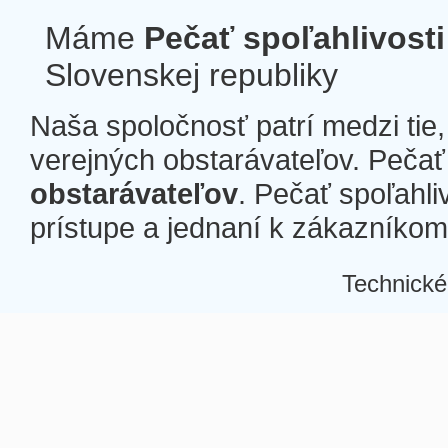
Máme
Pečať spoľahlivosti
Slovenskej republiky
Naša spoločnosť patrí medzi tie
verejných obstarávateľov. Pečať 
obstarávateľov
. Pečať spoľahli
prístupe a jednaní k zákazníkom a
Technické
Â
Â
Â