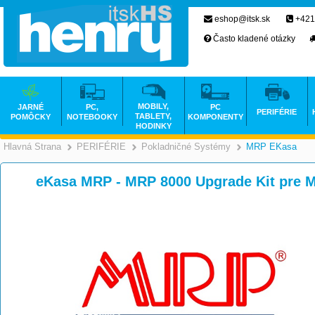
eshop@itsk.sk
+421
Často kladené otázky
MOBILY,
JARNÉ
PC,
PC
PERIFÉRIE
TABLETY,
POMÔCKY
NOTEBOOKY
KOMPONENTY
HODINKY
Hlavná Strana
PERIFÉRIE
Pokladničné Systémy
MRP EKasa
>
>
eKasa MRP - MRP 8000 Upgrade Kit pre M