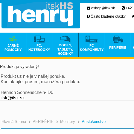
eshop@itsk.sk
+421
Často kladené otázky
MOBILY,
JARNÉ
PC,
PC
PERIFÉRIE
TABLETY,
POMÔCKY
NOTEBOOKY
KOMPONENTY
HODINKY
Produkt je vyradený!
Produkt už nie je v našej ponuke.
Kontaktujte, prosím, manažéra produktu:
Henrich Sonnenschein-ID0
itsk@itsk.sk
Hlavná Strana
PERIFÉRIE
Monitory
Príslušenstvo