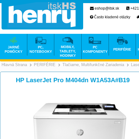
eshop@itsk.sk
+421
Často kladené otázky
MOBILY,
JARNÉ
PC,
PC
PERIFÉRIE
TABLETY,
POMÔCKY
NOTEBOOKY
KOMPONENTY
HODINKY
Hlavná Strana
PERIFÉRIE
Tlačiarne, Multifunkčné Zariadenia
Las
>
>
HP LaserJet Pro M404dn W1A53A#B19