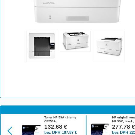
Toner HP 59A - čierny
HP originál ton
CF259A
HP 59X, black, 
132.68
€
high capacity 
277.78
bez DPH
107.87
€
bez DPH
22