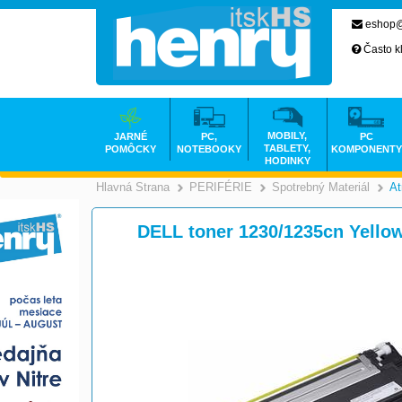
eshop@
Často k
MOBILY,
JARNÉ
PC,
PC
TABLETY,
POMÔCKY
NOTEBOOKY
KOMPONENTY
HODINKY
Hlavná Strana
PERIFÉRIE
Spotrebný Materiál
At
>
>
DELL toner 1230/1235cn Yellow