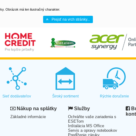
y. Obrázok má len ilustračný charakter.
Prejsť na vrch stránky...
Sieť dodávateľov
Široký sortiment
Rýchle doručenie
Nákup na splátky
Služby
Bu
kont
Základné informácie
Ochráňte vaše zariadenia s
ESETom
Inštalácia MS Office
Servis a opravy notebookov
Predĺženie záruky