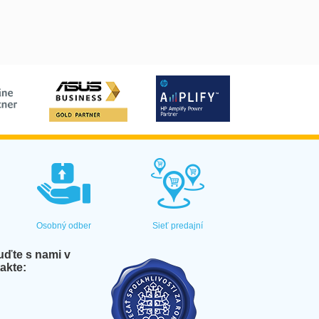
Osobný odber
Sieť predajní
ďte s nami v
akte: