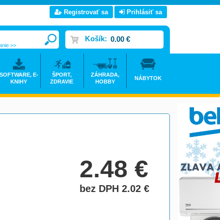
Registrovať sa
Prihlásiť sa
Košík:
0.00 €
anie >>
SOFTWARE, E-
ŠPORT,
ZÁHRADA,
NÁBYTOK
KNIHY
ZDRAVIE
HOBBY
2.48
€
bez DPH 2.02
€
do košíka