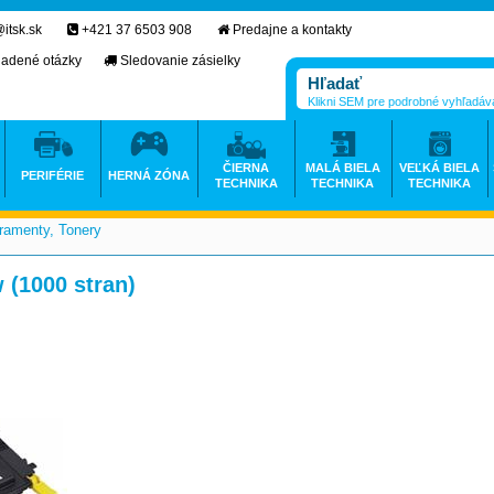
itsk.sk
+421 37 6503 908
Predajne a kontakty
ladené otázky
Sledovanie zásielky
Klikni SEM pre podrobné vyhľadáv
ČIERNA
MALÁ BIELA
VEĽKÁ BIELA
PERIFÉRIE
HERNÁ ZÓNA
TECHNIKA
TECHNIKA
TECHNIKA
ramenty, Tonery
>
 (1000 stran)