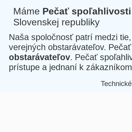
Máme
Pečať spoľahlivosti
Slovenskej republiky
Naša spoločnosť patrí medzi tie
verejných obstarávateľov. Pečať 
obstarávateľov
. Pečať spoľahli
prístupe a jednaní k zákazníkom a
Technické
Â
Â
Â