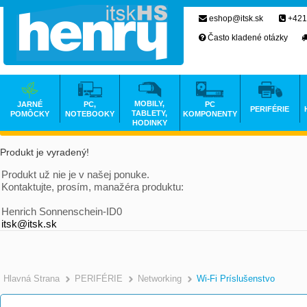
eshop@itsk.sk
+421
Často kladené otázky
MOBILY,
JARNÉ
PC,
PC
PERIFÉRIE
TABLETY,
POMÔCKY
NOTEBOOKY
KOMPONENTY
HODINKY
Produkt je vyradený!
Produkt už nie je v našej ponuke.
Kontaktujte, prosím, manažéra produktu:
Henrich Sonnenschein-ID0
itsk@itsk.sk
Hlavná Strana
PERIFÉRIE
Networking
Wi-Fi Príslušenstvo